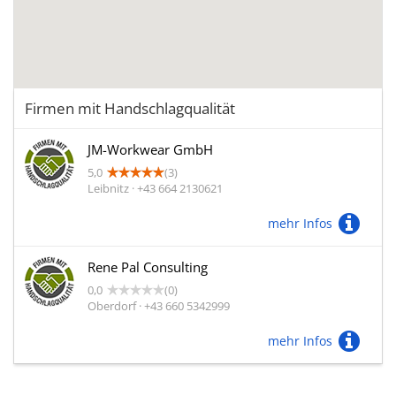
Firmen mit Handschlagqualität
JM-Workwear GmbH
5,0
(3)
Leibnitz · +43 664 2130621
mehr Infos
Rene Pal Consulting
0,0
(0)
Oberdorf · +43 660 5342999
mehr Infos