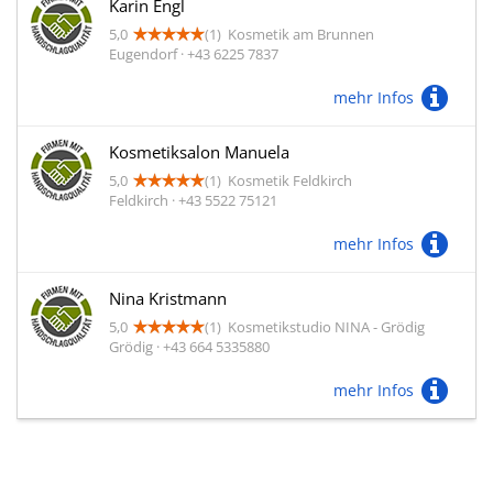
Karin Engl
5,0
(1)
Kosmetik am Brunnen
Eugendorf · +43 6225 7837
mehr Infos
Kosmetiksalon Manuela
5,0
(1)
Kosmetik Feldkirch
Feldkirch · +43 5522 75121
mehr Infos
Nina Kristmann
5,0
(1)
Kosmetikstudio NINA - Grödig
Grödig · +43 664 5335880
mehr Infos