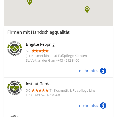
Firmen mit Handschlagqualität
Brigitte Reppnig
5,0
(1)
Kosmetikinstitut Fußpflege Kärnten
St. Veit an der Glan · +43 4212 3400
mehr Infos
Institut Gerda
5,0
(1)
Kosmetik & Fußpflege Linz
Linz · +43 676 6704760
mehr Infos