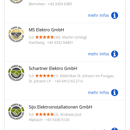
Bernstein · +43 3354 6385
mehr Infos
MS Elektro GmbH
5,0
(30)
Martin Schlögl
Hartberg · +43 3332 64401
mehr Infos
Schartner Elektro GmbH
5,0
(1)
Elektriker St. Johann im Pongau
St. Johann i.P. · +43 6412 63 27-0
mehr Infos
SiJo Elektroinstallationen GmbH
5,0
(2)
Andreas Jost
Alpbach · +43 5336 5120