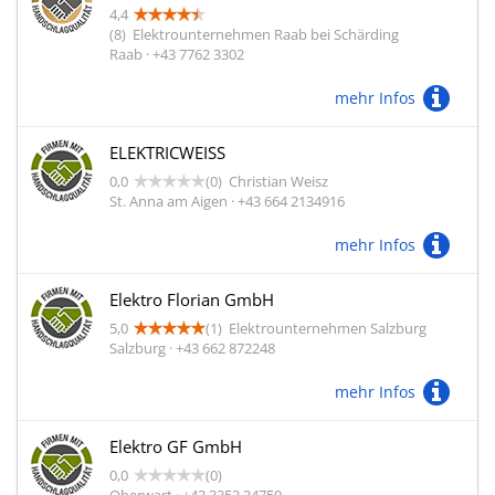
4,4
(8)
Elektrounternehmen Raab bei Schärding
Raab · +43 7762 3302
mehr Infos
ELEKTRICWEISS
0,0
(0)
Christian Weisz
St. Anna am Aigen · +43 664 2134916
mehr Infos
Elektro Florian GmbH
5,0
(1)
Elektrounternehmen Salzburg
Salzburg · +43 662 872248
mehr Infos
Elektro GF GmbH
0,0
(0)