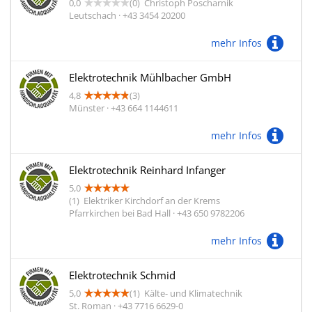
0,0
(0)
Christoph Poscharnik
Leutschach · +43 3454 20200
mehr Infos
Elektrotechnik Mühlbacher GmbH
4,8
(3)
Münster · +43 664 1144611
mehr Infos
Elektrotechnik Reinhard Infanger
5,0
(1)
Elektriker Kirchdorf an der Krems
Pfarrkirchen bei Bad Hall · +43 650 9782206
mehr Infos
Elektrotechnik Schmid
5,0
(1)
Kälte- und Klimatechnik
St. Roman · +43 7716 6629-0