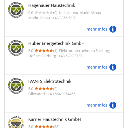
Hagenauer Haustechnik
0,0
(0)
Installateur Markt Allhau
Markt Allhau · +43 3356 7920
mehr Infos
Huber Energietechnik GmbH
5,0
(1)
Elektrounternehmen Salzburg
Hof bei Salzburg · +43 6229 3737
mehr Infos
IVANTS Elektrotechnik
5,0
(2)
Ollersdorf · +43 664 9354455
mehr Infos
Karner Haustechnik GmbH
5,0
(88)