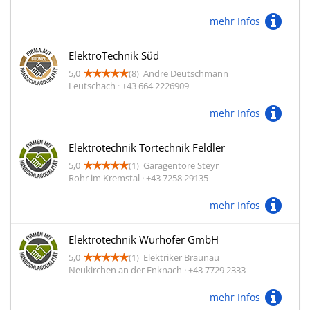
mehr Infos
ElektroTechnik Süd
5,0
(8)
Andre Deutschmann
Leutschach · +43 664 2226909
mehr Infos
Elektrotechnik Tortechnik Feldler
5,0
(1)
Garagentore Steyr
Rohr im Kremstal · +43 7258 29135
mehr Infos
Elektrotechnik Wurhofer GmbH
5,0
(1)
Elektriker Braunau
Neukirchen an der Enknach · +43 7729 2333
mehr Infos