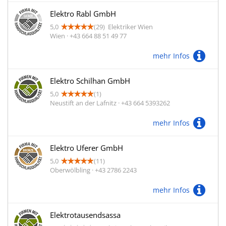
Elektro Rabl GmbH
5,0
(29)
Elektriker Wien
Wien · +43 664 88 51 49 77
mehr Infos
Elektro Schilhan GmbH
5,0
(1)
Neustift an der Lafnitz · +43 664 5393262
mehr Infos
Elektro Uferer GmbH
5,0
(11)
Oberwölbling · +43 2786 2243
mehr Infos
Elektrotausendsassa