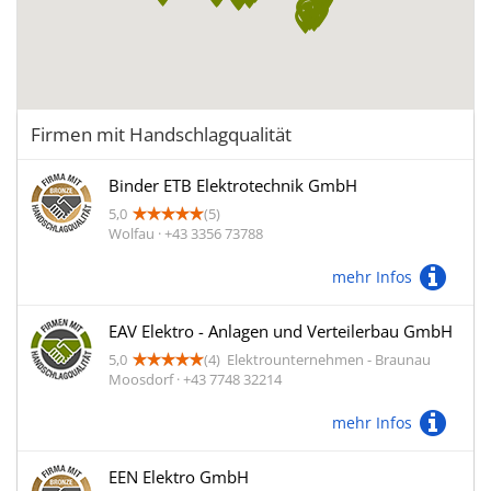
Firmen mit Handschlagqualität
Binder ETB Elektrotechnik GmbH
5,0
(5)
Wolfau · +43 3356 73788
mehr Infos
EAV Elektro - Anlagen und Verteilerbau GmbH
5,0
(4)
Elektrounternehmen - Braunau
Moosdorf · +43 7748 32214
mehr Infos
EEN Elektro GmbH