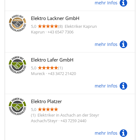
mehr Infos
Elektro Lackner GmbH
5,0
(8)
Elektriker Kaprun
Kaprun · +43 6547 7306
mehr Infos
Elektro Lafer GmbH
5,0
(1)
Mureck · +43 3472 21420
mehr Infos
Elektro Platzer
5,0
(1)
Elektriker in Aschach an der Steyr
Aschach/Steyr · +43 7259 2440
mehr Infos