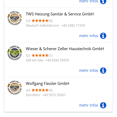
mehr Infos
TWS Heizung-Sanitär & Service GmbH
5,0
(6)
Deutsch Kaltenbrunn · +43 3382 71576
mehr Infos
Wieser & Scherer Zeller Haustechnik GmbH
5,0
(1)
Zell am See · +43 6542 55555
mehr Infos
Wolfgang Fässler GmbH
4,9
(9)
Dornbirn · +43 5572 52001
mehr Infos