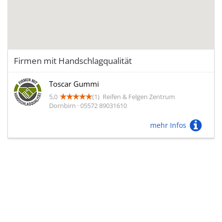
Firmen mit Handschlagqualität
Toscar Gummi
5,0
(1)
Reifen & Felgen Zentrum
Dornbirn · 05572 89031610
mehr Infos