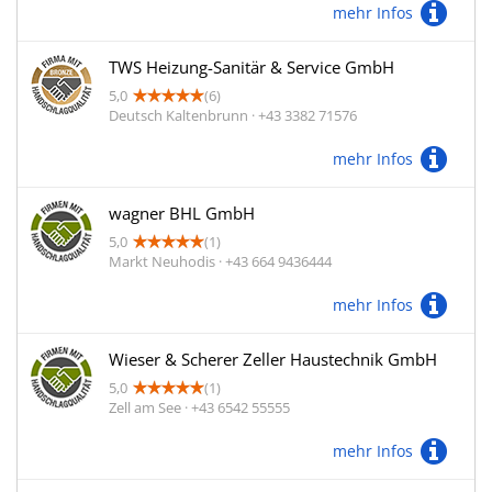
mehr Infos
TWS Heizung-Sanitär & Service GmbH
5,0
(6)
Deutsch Kaltenbrunn · +43 3382 71576
mehr Infos
wagner BHL GmbH
5,0
(1)
Markt Neuhodis · +43 664 9436444
mehr Infos
Wieser & Scherer Zeller Haustechnik GmbH
5,0
(1)
Zell am See · +43 6542 55555
mehr Infos