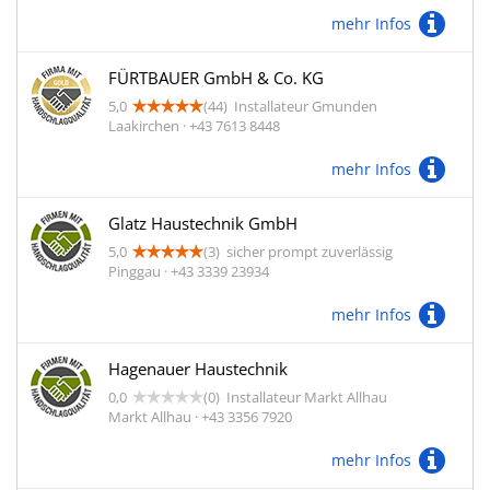
mehr Infos
FÜRTBAUER GmbH & Co. KG
5,0
(44)
Installateur Gmunden
Laakirchen · +43 7613 8448
mehr Infos
Glatz Haustechnik GmbH
5,0
(3)
sicher prompt zuverlässig
Pinggau · +43 3339 23934
mehr Infos
Hagenauer Haustechnik
0,0
(0)
Installateur Markt Allhau
Markt Allhau · +43 3356 7920
mehr Infos