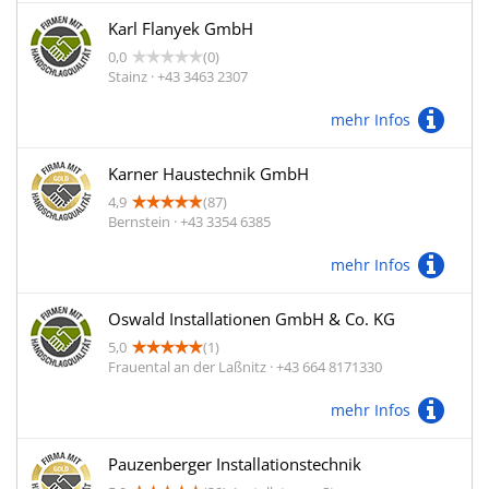
Karl Flanyek GmbH
0,0
(0)
Stainz · +43 3463 2307
mehr Infos
Karner Haustechnik GmbH
4,9
(87)
Bernstein · +43 3354 6385
mehr Infos
Oswald Installationen GmbH & Co. KG
5,0
(1)
Frauental an der Laßnitz · +43 664 8171330
mehr Infos
Pauzenberger Installationstechnik