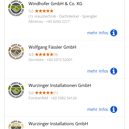
Windhofer GmbH & Co. KG
5,0
(1)
Haustechnik - Dachdecker - Spengler
Abtenau · +43 6243 2217
mehr Infos
Wolfgang Fässler GmbH
4,9
(9)
Dornbirn · +43 5572 52001
mehr Infos
Wurzinger Installationen GmbH
5,0
(1)
Fürstenfeld · +43 3382 54126
mehr Infos
Wurzinger Installations GmbH