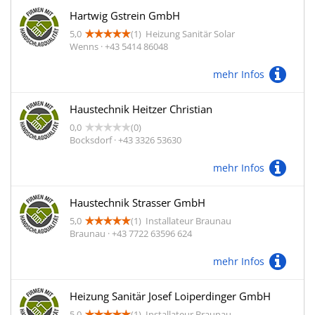
Hartwig Gstrein GmbH
5,0
(1)
Heizung Sanitär Solar
Wenns · +43 5414 86048
mehr Infos
Haustechnik Heitzer Christian
0,0
(0)
Bocksdorf · +43 3326 53630
mehr Infos
Haustechnik Strasser GmbH
5,0
(1)
Installateur Braunau
Braunau · +43 7722 63596 624
mehr Infos
Heizung Sanitär Josef Loiperdinger GmbH
5,0
(1)
Installateur Braunau