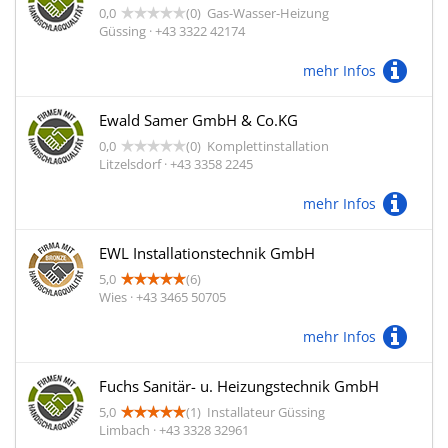
0,0
(0)
Gas-Wasser-Heizung
Güssing · +43 3322 42174
mehr Infos
Ewald Samer GmbH & Co.KG
0,0
(0)
Komplettinstallation
Litzelsdorf · +43 3358 2245
mehr Infos
EWL Installationstechnik GmbH
5,0
(6)
Wies · +43 3465 50705
mehr Infos
Fuchs Sanitär- u. Heizungstechnik GmbH
5,0
(1)
Installateur Güssing
Limbach · +43 3328 32961