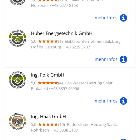
Holzöster · +43 6277 8153
mehr Infos
Huber Energietechnik GmbH
5,0
(1)
Elektrounternehmen Salzburg
Hof bei Salzburg · +43 6229 3737
mehr Infos
Ing. Folk GmbH
5,0
(4)
Gas Wasser Heizung Solar
Pinkafeld · +43 3357 46956
mehr Infos
Ing. Haas GmbH
5,0
(10)
Bäderstudio Heizung Sanitär
Rohrbach · +43 3338 3187