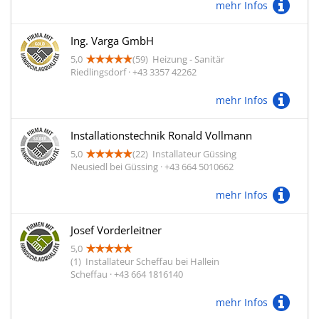
mehr Infos
Ing. Varga GmbH
5,0
(59)
Heizung - Sanitär
Riedlingsdorf · +43 3357 42262
mehr Infos
Installationstechnik Ronald Vollmann
5,0
(22)
Installateur Güssing
Neusiedl bei Güssing · +43 664 5010662
mehr Infos
Josef Vorderleitner
5,0
(1)
Installateur Scheffau bei Hallein
Scheffau · +43 664 1816140
mehr Infos