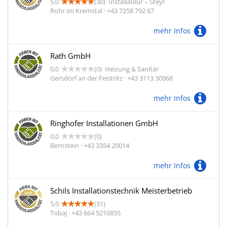
5,0
(30)
Installateur – Steyr
Rohr im Kremstal · +43 7258 792 67
mehr Infos
Rath GmbH
0,0
(0)
Heizung & Sanitär
Gersdorf an der Feistritz · +43 3113 30968
mehr Infos
Ringhofer Installationen GmbH
0,0
(0)
Bernstein · +43 3354 20014
mehr Infos
Schils Installationstechnik Meisterbetrieb
5,0
(31)
Tobaj · +43 664 5216855