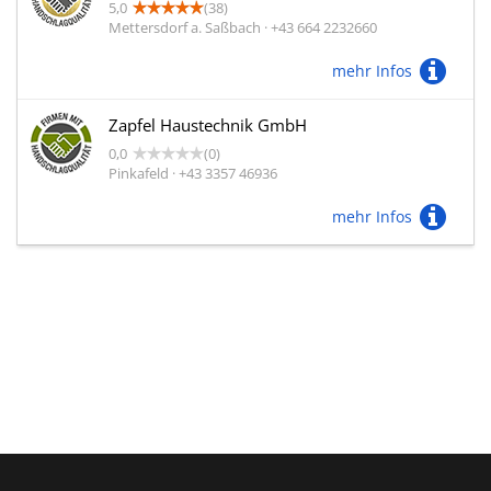
5,0
(38)
Mettersdorf a. Saßbach · +43 664 2232660
mehr Infos
Zapfel Haustechnik GmbH
0,0
(0)
Pinkafeld · +43 3357 46936
mehr Infos