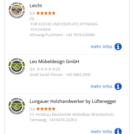
Leicht
5,0
(5)
FÜR KÜCHE UND ESSPLATZ ATTNANG-
PUCHHEIM
Attnang-Puchheim · +43 7674 626080
mehr Infos
Leo Möbeldesign GmbH
0,0
(0)
Groß Sankt Florian · +43 3464 2900
mehr Infos
Lungauer Holzhandwerker by Lüftenegger
5,0
(1)
Holzbau Bautischler Möbelbau Brandschutz
Tamsweg · +43 6474 2228 0
mehr Infos