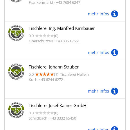
Frankenmarkt · +43 7684 6247
mehr Infos
Tischlerei Ing. Manfred Kirnbauer
0,0
(0)
Oberschützen · +43 3353 7551
mehr Infos
Tischlerei Johann Struber
5,0
(1)
Tischlerei Hallein
Kuchl · 43 6244 6272
mehr Infos
Tischlerei Josef Kainer GmbH
0,0
(0)
Schildbach · +43 3332 65450
mehr Infos