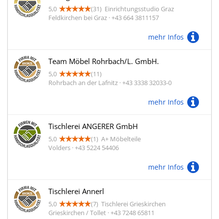
5,0
(31)
Einrichtungsstudio Graz
Feldkirchen bei Graz · +43 664 3811157
mehr Infos
Team Möbel Rohrbach/L. GmbH.
5,0
(11)
Rohrbach an der Lafnitz · +43 3338 32033-0
mehr Infos
Tischlerei ANGERER GmbH
5,0
(1)
A+ Möbelteile
Volders · +43 5224 54406
mehr Infos
Tischlerei Annerl
5,0
(7)
Tischlerei Grieskirchen
Grieskirchen / Tollet · +43 7248 65811