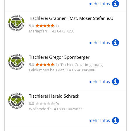
mehr Infos
Tischlerei Grabner - Mst. Moser Stefan e.U.
5,0
(1)
Mariapfarr · +43 6473 7350
mehr Infos
Tischlerei Gregor Spornberger
5,0
(1)
Tischler Graz Umgebung
Feldkirchen bei Graz · +43 664 3845086
mehr Infos
Tischlerei Harald Schrack
0,0
(0)
Wöllersdorf · +43 699 10029877
mehr Infos