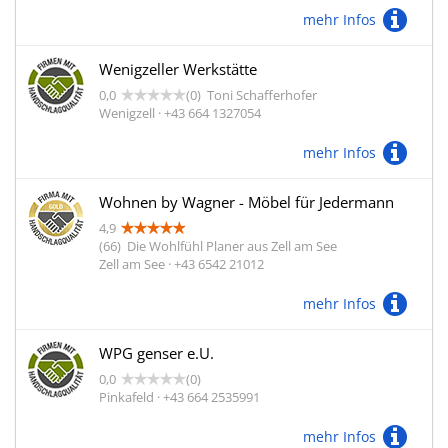
mehr Infos
Wenigzeller Werkstätte
0,0
(0)
Toni Schafferhofer
Wenigzell · +43 664 1327054
mehr Infos
Wohnen by Wagner - Möbel für Jedermann
4,9
(66)
Die Wohlfühl Planer aus Zell am See
Zell am See · +43 6542 21012
mehr Infos
WPG genser e.U.
0,0
(0)
Pinkafeld · +43 664 2535991
mehr Infos