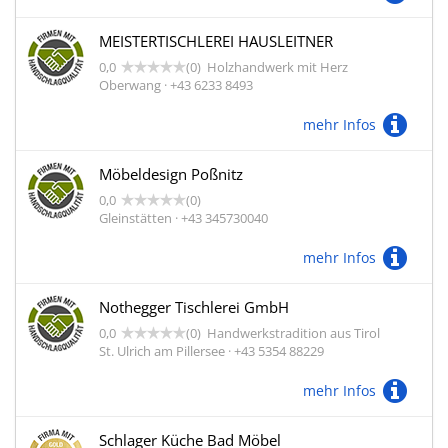
MEISTERTISCHLEREI HAUSLEITNER
0,0
(0)
Holzhandwerk mit Herz
Oberwang · +43 6233 8493
mehr Infos
Möbeldesign Poßnitz
0,0
(0)
Gleinstätten · +43 345730040
mehr Infos
Nothegger Tischlerei GmbH
0,0
(0)
Handwerkstradition aus Tirol
St. Ulrich am Pillersee · +43 5354 88229
mehr Infos
Schlager Küche Bad Möbel