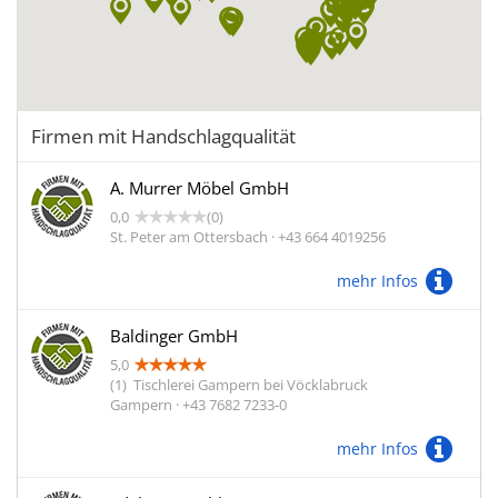
Firmen mit Handschlagqualität
A. Murrer Möbel GmbH
0,0
(0)
St. Peter am Ottersbach · +43 664 4019256
mehr Infos
Baldinger GmbH
5,0
(1)
Tischlerei Gampern bei Vöcklabruck
Gampern · +43 7682 7233-0
mehr Infos