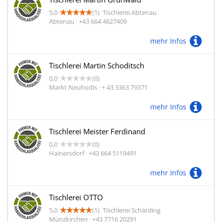
5,0
(1)
Tischlerei Abtenau
Abtenau · +43 664 4627409
mehr Infos
Tischlerei Martin Schoditsch
0,0
(0)
Markt Neuhodis · + 43 3363 79371
mehr Infos
Tischlerei Meister Ferdinand
0,0
(0)
Hainersdorf · +43 664 5119491
mehr Infos
Tischlerei OTTO
5,0
(1)
Tischlerei Schärding
Münzkirchen · +43 7716 20291