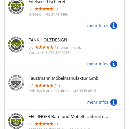
Edelseer Tischlerei
5,0
(1)
Birkfeld · +43 3174 4486
mehr Infos
FANK HOLZDESIGN
5,0
(1)
Johann Fank
Vorau · +43 676 3244083
mehr Infos
Faustmann Möbelmanufaktur GmbH
4,9
(21)
Rohrbach an der Lafnitz · +43 3338 4515
mehr Infos
FELLINGER Bau- und Möbeltischlerei e.U.
5,0
(1)