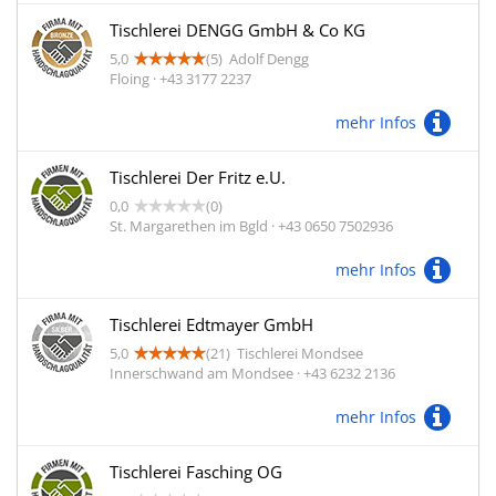
Tischlerei DENGG GmbH & Co KG
5,0
(5)
Adolf Dengg
Floing · +43 3177 2237
mehr Infos
Tischlerei Der Fritz e.U.
0,0
(0)
St. Margarethen im Bgld · +43 0650 7502936
mehr Infos
Tischlerei Edtmayer GmbH
5,0
(21)
Tischlerei Mondsee
Innerschwand am Mondsee · +43 6232 2136
mehr Infos
Tischlerei Fasching OG