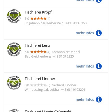
Tischlerei Kröpfl
5,0
(4)
St. Johann bei Herberstein · +43 3113 8350
mehr Infos
Tischlerei Lenz
5,0
(4)
Komponiert Möbel
Bad Gleichenberg · +43 3159 2225
mehr Infos
Tischlerei Lindner
0,0
(0)
Gerhard Lindner
Wimpassing a.d. Leitha · +43 664 9103201
mehr Infos
Tischlerei Martin Grünwald