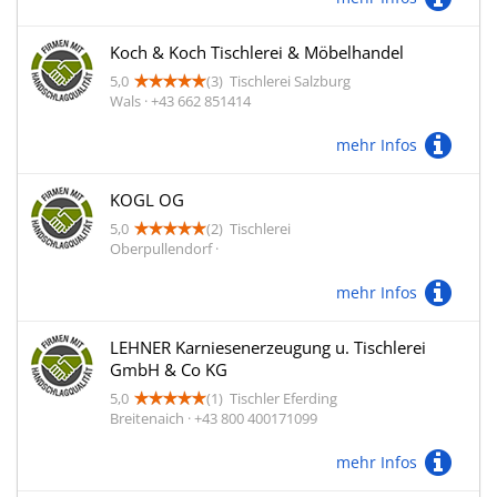
Koch & Koch Tischlerei & Möbelhandel
5,0
(3)
Tischlerei Salzburg
Wals · +43 662 851414
mehr Infos
KOGL OG
5,0
(2)
Tischlerei
Oberpullendorf ·
mehr Infos
LEHNER Karniesenerzeugung u. Tischlerei
GmbH & Co KG
5,0
(1)
Tischler Eferding
Breitenaich · +43 800 400171099
mehr Infos