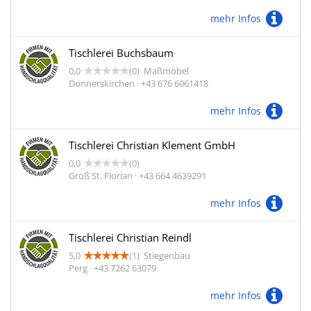
mehr Infos
Tischlerei Buchsbaum
0,0
(0)
Maßmöbel
Donnerskirchen · +43 676 6061418
mehr Infos
Tischlerei Christian Klement GmbH
0,0
(0)
Groß St. Florian · +43 664 4639291
mehr Infos
Tischlerei Christian Reindl
5,0
(1)
Stiegenbau
Perg · +43 7262 63079
mehr Infos