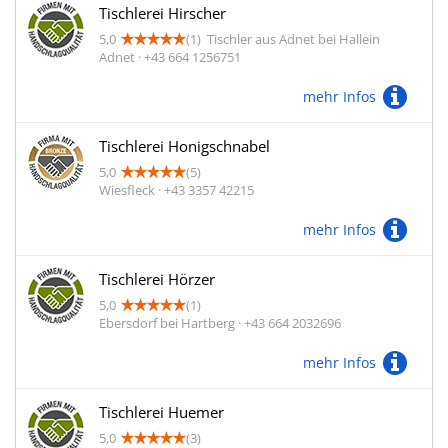
Tischlerei Hirscher
5,0
(1)
Tischler aus Adnet bei Hallein
Adnet · +43 664 1256751
mehr Infos
Tischlerei Honigschnabel
5,0
(5)
Wiesfleck · +43 3357 42215
mehr Infos
Tischlerei Hörzer
5,0
(1)
Ebersdorf bei Hartberg · +43 664 2032696
mehr Infos
Tischlerei Huemer
5,0
(3)