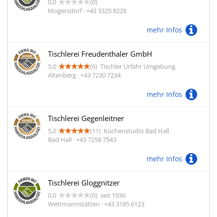
0,0
(0)
Mogersdorf · +43 3325 8228
mehr Infos
Tischlerei Freudenthaler GmbH
5,0
(6)
Tischler Urfahr Umgebung
Altenberg · +43 7230 7234
mehr Infos
Tischlerei Gegenleitner
5,0
(11)
Küchenstudio Bad Hall
Bad Hall · +43 7258 7543
mehr Infos
Tischlerei Gloggnitzer
0,0
(0)
seit 1936
Wettmannstätten · +43 3185 6123