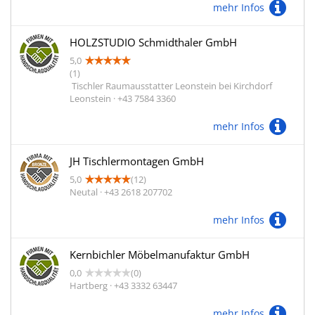
mehr Infos
HOLZSTUDIO Schmidthaler GmbH
5,0
(1)
Tischler Raumausstatter Leonstein bei Kirchdorf
Leonstein · +43 7584 3360
mehr Infos
JH Tischlermontagen GmbH
5,0
(12)
Neutal · +43 2618 207702
mehr Infos
Kernbichler Möbelmanufaktur GmbH
0,0
(0)
Hartberg · +43 3332 63447
mehr Infos