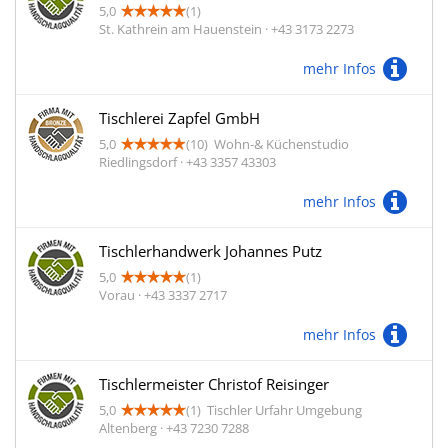
5,0
(1)
St. Kathrein am Hauenstein · +43 3173 2273
mehr Infos
Tischlerei Zapfel GmbH
5,0
(10)
Wohn-& Küchenstudio
Riedlingsdorf · +43 3357 43303
mehr Infos
Tischlerhandwerk Johannes Putz
5,0
(1)
Vorau · +43 3337 2717
mehr Infos
Tischlermeister Christof Reisinger
5,0
(1)
Tischler Urfahr Umgebung
Altenberg · +43 7230 7288