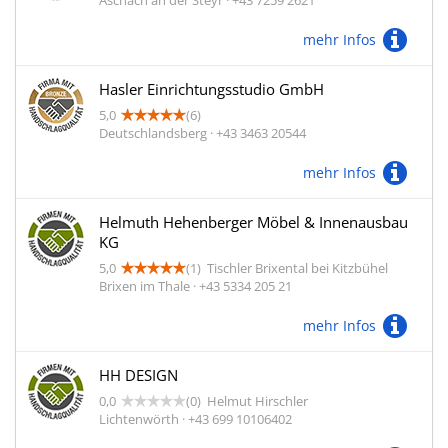
Aschach an der Steyr · +43 7259 2621
mehr Infos
Hasler Einrichtungsstudio GmbH
5,0
(6)
Deutschlandsberg · +43 3463 20544
mehr Infos
Helmuth Hehenberger Möbel & Innenausbau
KG
5,0
(1)
Tischler Brixental bei Kitzbühel
Brixen im Thale · +43 5334 205 21
mehr Infos
HH DESIGN
0,0
(0)
Helmut Hirschler
Lichtenwörth · +43 699 10106402