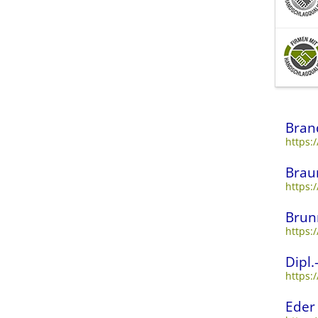
Bran
https:
Brau
https:
Brun
https:
Dipl
https:
Eder