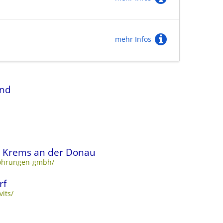
mehr Infos
and
 Krems an der Donau
bohrungen-gmbh/
rf
its/