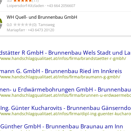
5,0
(17)
Loipersdorf-Kitzladen · +43 664 2056607
WH Quell- und Brunnenbau GmbH
0,0
(0)
Tamsweg
Mariapfarr · +43 6473 20120
dstätter R GmbH - Brunnenbau Wels Stadt und L
//www.handschlagqualitaet.at/infos/firma/brandstaetter-r-gmbh/
mann G. GmbH - Brunnenbau Ried im Innkreis
//www.handschlagqualitaet.at/infos/firma/braumann-g-gmbh/
nen- u Erdwärmebohrungen GmbH - Brunnenbau
//www.handschlagqualitaet.at/infos/firma/brunnen-u-erdwaerme
.-Ing. Günter Kucharovits - Brunnenbau Gänserndo
//www.handschlagqualitaet.at/infos/firma/dipl-ing-guenter-kucharov
 Günther GmbH - Brunnenbau Braunau am Inn