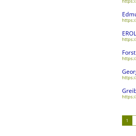
https:
Edmu
https:
EROL
https:
Fors
https:
Geor
https:
Grei
https:
1