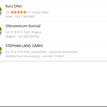
Kurz Ofen
5,0
(1)
Hafner Wien
Wien · +43 1/5853895
Ofenzentrum Konrad
0,0
(0)
Wagna
Wagna · +43 3452 83746
STEPHAN LANG GMBH
0,0
(0)
Kachelöfen - Speicher-Kaminöfen
Nußdorf am Haunsberg · +43 664 1165001