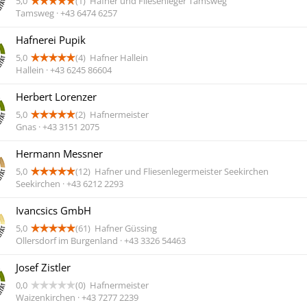
5,0
(1)
Hafner und Fliesenleger Tamsweg
Tamsweg · +43 6474 6257
Hafnerei Pupik
5,0
(4)
Hafner Hallein
Hallein · +43 6245 86604
Herbert Lorenzer
5,0
(2)
Hafnermeister
Gnas · +43 3151 2075
Hermann Messner
5,0
(12)
Hafner und Fliesenlegermeister Seekirchen
Seekirchen · +43 6212 2293
Ivancsics GmbH
5,0
(61)
Hafner Güssing
Ollersdorf im Burgenland · +43 3326 54463
Josef Zistler
0,0
(0)
Hafnermeister
Waizenkirchen · +43 7277 2239