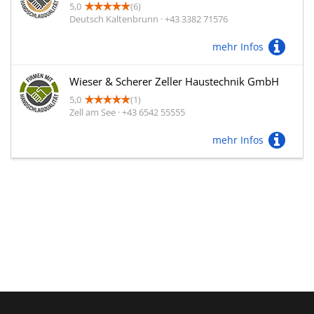
5,0
(6)
Deutsch Kaltenbrunn · +43 3382 71576
mehr Infos
Wieser & Scherer Zeller Haustechnik GmbH
5,0
(1)
Zell am See · +43 6542 55555
mehr Infos