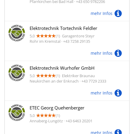
Pfarrkirchen bei Bad Hall · +43 650 9782206
mehr Infos
Elektrotechnik Tortechnik Feldler
5,0
(1)
Garagentore Steyr
Rohr im Kremstal · +43 7258 29135
mehr Infos
Elektrotechnik Wurhofer GmbH
5,0
(1)
Elektriker Braunau
Neukirchen an der Enknach · +43 7729 2333
mehr Infos
ETEC Georg Quehenberger
5,0
(1)
Annaberg-Lungötz · +43 6463 20201
mehr Infos