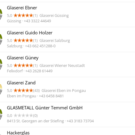
Glaserei Ebner
5,0
(1)
Glaserei Güssing
Güssing · +43 3322 44649
Glaserei Guido Holzer
5,0
(1)
Glaserei Salzburg
Salzburg · +43 662 451288-0
Glaserei Güney
5,0
(1)
Glaserei Wiener Neustadt
Felixdorf · +43 2628 61449
Glaserei Zand
5,0
(43)
Glaserei Eben im Pongau
Eben im Pongau · +43 6458 8481
GLASMETALL Günter Temmel GmbH
0,0
(0)
8413 St. Georgen an der Stiefing · +43 3183 73704
Hackerglas