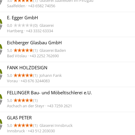
5,0
(1)
Glaserei Saalfelden im Pinzgau
Saalfelden · +43 6582 74056
E. Egger GmbH
0,0
(0)
Glaserei
Hartberg · +43 3332 63334
Eichberger Glasbau GmbH
5,0
(1)
Glaserei Baden
Bad Vöslau · +43 2252 762690
FANK HOLZDESIGN
5,0
(1)
Johann Fank
Vorau · +43 676 3244083
FELLINGER Bau- und Möbeltischlerei e.U.
5,0
(1)
Aschach an der Steyr · +43 7259 2621
GLAS PETER
5,0
(1)
Glaserei Innsbruck
Innsbruck · +43 512 203030