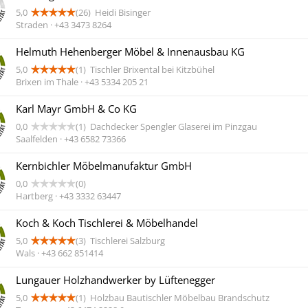
5,0
(26)
Heidi Bisinger
Straden · +43 3473 8264
Helmuth Hehenberger Möbel & Innenausbau KG
5,0
(1)
Tischler Brixental bei Kitzbühel
Brixen im Thale · +43 5334 205 21
Karl Mayr GmbH & Co KG
0,0
(1)
Dachdecker Spengler Glaserei im Pinzgau
Saalfelden · +43 6582 73366
Kernbichler Möbelmanufaktur GmbH
0,0
(0)
Hartberg · +43 3332 63447
Koch & Koch Tischlerei & Möbelhandel
5,0
(3)
Tischlerei Salzburg
Wals · +43 662 851414
Lungauer Holzhandwerker by Lüftenegger
5,0
(1)
Holzbau Bautischler Möbelbau Brandschutz