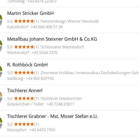
Tamsweg · +43 6474 2228 0
Martin Stricker GmbH
5,0
(1)
Fensterdesign Wiener Neustadt
Katzelsdorf · +43 660 408 51 34
Metallbau Johann Steixner GmbH & Co.KG
5,0
(1)
Schlosserei Westendorf
Westendorf · +43 5334 2370
R. Rothböck GmbH
5,0
(1)
Zimmerei Holzbau Innenausbau Dachdeckungen Sal
Salzburg · +43 662 829192
Tischlerei Annerl
5,0
(7)
Tischlerei Grieskirchen
Grieskirchen / Tollet · +43 7248 65811
Tischlerei Grabner - Mst. Moser Stefan e.U.
5,0
(1)
Mariapfarr · +43 6473 7350