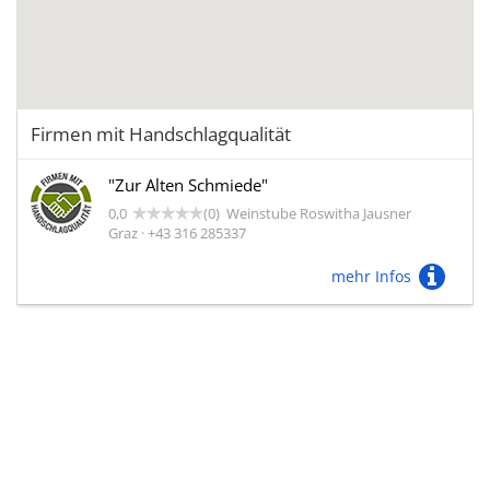
Firmen mit Handschlagqualität
"Zur Alten Schmiede"
0,0
(0)
Weinstube Roswitha Jausner
Graz · +43 316 285337
mehr Infos