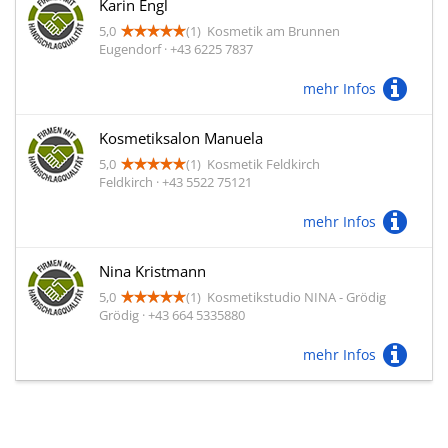
Karin Engl
5,0
(1)
Kosmetik am Brunnen
Eugendorf · +43 6225 7837
mehr Infos
Kosmetiksalon Manuela
5,0
(1)
Kosmetik Feldkirch
Feldkirch · +43 5522 75121
mehr Infos
Nina Kristmann
5,0
(1)
Kosmetikstudio NINA - Grödig
Grödig · +43 664 5335880
mehr Infos