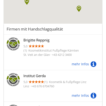
Firmen mit Handschlagqualität
Brigitte Reppnig
5,0
(1)
Kosmetikinstitut Fußpflege Kärnten
St. Veit an der Glan · +43 4212 3400
mehr Infos
Institut Gerda
5,0
(1)
Kosmetik & Fußpflege Linz
Linz · +43 676 6704760
mehr Infos