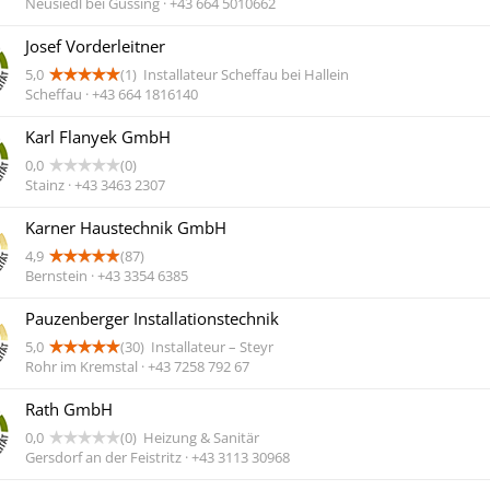
Neusiedl bei Güssing · +43 664 5010662
Josef Vorderleitner
5,0
(1)
Installateur Scheffau bei Hallein
Scheffau · +43 664 1816140
Karl Flanyek GmbH
0,0
(0)
Stainz · +43 3463 2307
Karner Haustechnik GmbH
4,9
(87)
Bernstein · +43 3354 6385
Pauzenberger Installationstechnik
5,0
(30)
Installateur – Steyr
Rohr im Kremstal · +43 7258 792 67
Rath GmbH
0,0
(0)
Heizung & Sanitär
Gersdorf an der Feistritz · +43 3113 30968