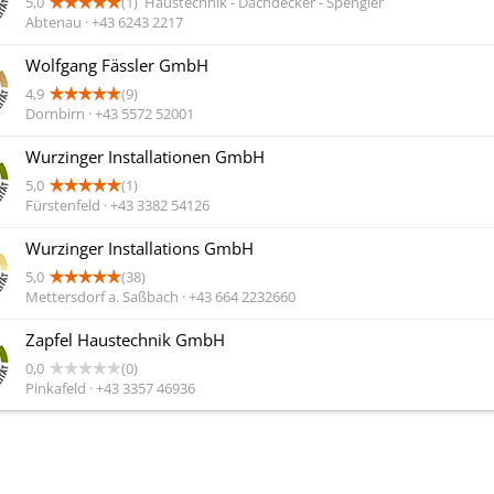
5,0
(1)
Haustechnik - Dachdecker - Spengler
Abtenau · +43 6243 2217
Wolfgang Fässler GmbH
4,9
(9)
Dornbirn · +43 5572 52001
Wurzinger Installationen GmbH
5,0
(1)
Fürstenfeld · +43 3382 54126
Wurzinger Installations GmbH
5,0
(38)
Mettersdorf a. Saßbach · +43 664 2232660
Zapfel Haustechnik GmbH
0,0
(0)
Pinkafeld · +43 3357 46936