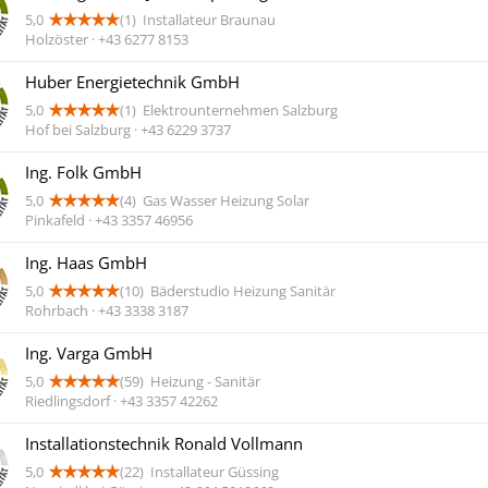
5,0
(1)
Installateur Braunau
Holzöster · +43 6277 8153
Huber Energietechnik GmbH
5,0
(1)
Elektrounternehmen Salzburg
Hof bei Salzburg · +43 6229 3737
Ing. Folk GmbH
5,0
(4)
Gas Wasser Heizung Solar
Pinkafeld · +43 3357 46956
Ing. Haas GmbH
5,0
(10)
Bäderstudio Heizung Sanitär
Rohrbach · +43 3338 3187
Ing. Varga GmbH
5,0
(59)
Heizung - Sanitär
Riedlingsdorf · +43 3357 42262
Installationstechnik Ronald Vollmann
5,0
(22)
Installateur Güssing