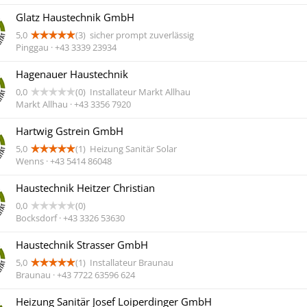
Glatz Haustechnik GmbH
5,0
(3)
sicher prompt zuverlässig
Pinggau · +43 3339 23934
Hagenauer Haustechnik
0,0
(0)
Installateur Markt Allhau
Markt Allhau · +43 3356 7920
Hartwig Gstrein GmbH
5,0
(1)
Heizung Sanitär Solar
Wenns · +43 5414 86048
Haustechnik Heitzer Christian
0,0
(0)
Bocksdorf · +43 3326 53630
Haustechnik Strasser GmbH
5,0
(1)
Installateur Braunau
Braunau · +43 7722 63596 624
Heizung Sanitär Josef Loiperdinger GmbH