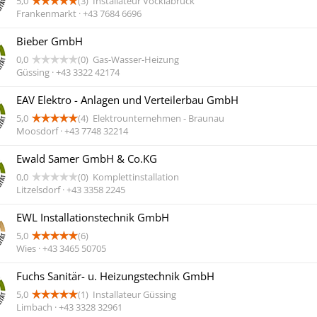
5,0
(3)
Installateur Vöcklabruck
Frankenmarkt · +43 7684 6696
Bieber GmbH
0,0
(0)
Gas-Wasser-Heizung
Güssing · +43 3322 42174
EAV Elektro - Anlagen und Verteilerbau GmbH
5,0
(4)
Elektrounternehmen - Braunau
Moosdorf · +43 7748 32214
Ewald Samer GmbH & Co.KG
0,0
(0)
Komplettinstallation
Litzelsdorf · +43 3358 2245
EWL Installationstechnik GmbH
5,0
(6)
Wies · +43 3465 50705
Fuchs Sanitär- u. Heizungstechnik GmbH
5,0
(1)
Installateur Güssing
Limbach · +43 3328 32961