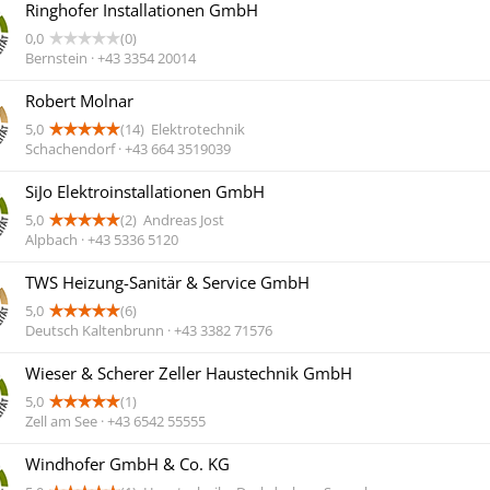
Ringhofer Installationen GmbH
0,0
(0)
Bernstein · +43 3354 20014
Robert Molnar
5,0
(14)
Elektrotechnik
Schachendorf · +43 664 3519039
SiJo Elektroinstallationen GmbH
5,0
(2)
Andreas Jost
Alpbach · +43 5336 5120
TWS Heizung-Sanitär & Service GmbH
5,0
(6)
Deutsch Kaltenbrunn · +43 3382 71576
Wieser & Scherer Zeller Haustechnik GmbH
5,0
(1)
Zell am See · +43 6542 55555
Windhofer GmbH & Co. KG