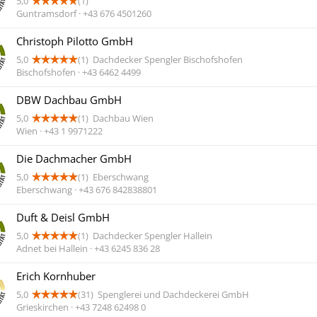
5,0
(1)
Guntramsdorf · +43 676 4501260
Christoph Pilotto GmbH
5,0
(1)
Dachdecker Spengler Bischofshofen
Bischofshofen · +43 6462 4499
DBW Dachbau GmbH
5,0
(1)
Dachbau Wien
Wien · +43 1 9971222
Die Dachmacher GmbH
5,0
(1)
Eberschwang
Eberschwang · +43 676 842838801
Duft & Deisl GmbH
5,0
(1)
Dachdecker Spengler Hallein
Adnet bei Hallein · +43 6245 836 28
Erich Kornhuber
5,0
(31)
Spenglerei und Dachdeckerei GmbH
Grieskirchen · +43 7248 62498 0