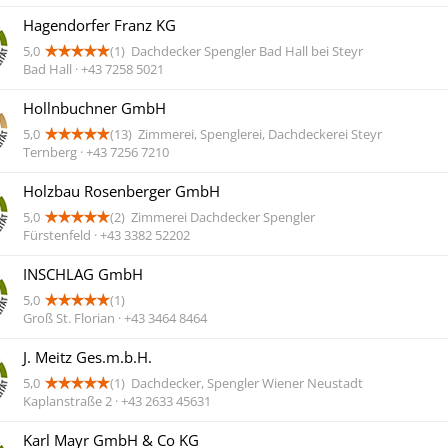
Hagendorfer Franz KG
5,0
(1)
Dachdecker Spengler Bad Hall bei Steyr
Bad Hall · +43 7258 5021
Hollnbuchner GmbH
5,0
(13)
Zimmerei, Spenglerei, Dachdeckerei Steyr
Ternberg · +43 7256 7210
Holzbau Rosenberger GmbH
5,0
(2)
Zimmerei Dachdecker Spengler
Fürstenfeld · +43 3382 52202
INSCHLAG GmbH
5,0
(1)
Groß St. Florian · +43 3464 8464
J. Meitz Ges.m.b.H.
5,0
(1)
Dachdecker, Spengler Wiener Neustadt
Kaplanstraße 2 · +43 2633 45631
Karl Mayr GmbH & Co KG