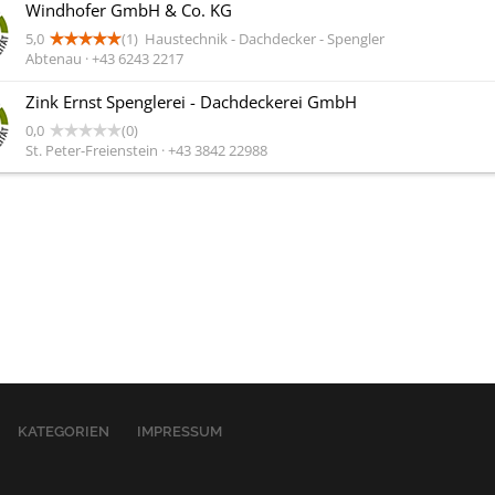
Windhofer GmbH & Co. KG
5,0
(1)
Haustechnik - Dachdecker - Spengler
Abtenau · +43 6243 2217
Zink Ernst Spenglerei - Dachdeckerei GmbH
0,0
(0)
St. Peter-Freienstein · +43 3842 22988
KATEGORIEN
IMPRESSUM