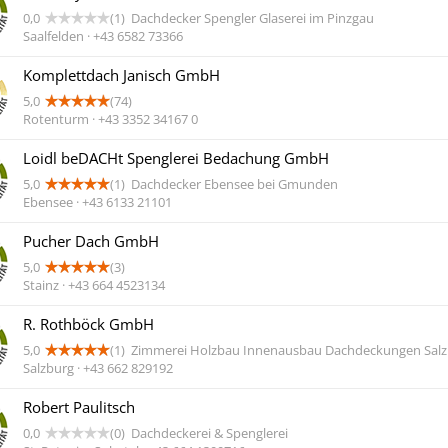
0,0
(1)
Dachdecker Spengler Glaserei im Pinzgau
Saalfelden · +43 6582 73366
Komplettdach Janisch GmbH
5,0
(74)
Rotenturm · +43 3352 34167 0
Loidl beDACHt Spenglerei Bedachung GmbH
5,0
(1)
Dachdecker Ebensee bei Gmunden
Ebensee · +43 6133 21101
Pucher Dach GmbH
5,0
(3)
Stainz · +43 664 4523134
R. Rothböck GmbH
5,0
(1)
Zimmerei Holzbau Innenausbau Dachdeckungen Sal
Salzburg · +43 662 829192
Robert Paulitsch
0,0
(0)
Dachdeckerei & Spenglerei