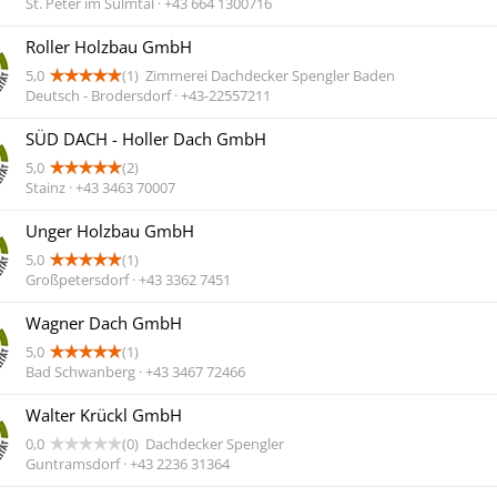
St. Peter im Sulmtal · +43 664 1300716
Roller Holzbau GmbH
5,0
(1)
Zimmerei Dachdecker Spengler Baden
Deutsch - Brodersdorf · +43-22557211
SÜD DACH - Holler Dach GmbH
5,0
(2)
Stainz · +43 3463 70007
Unger Holzbau GmbH
5,0
(1)
Großpetersdorf · +43 3362 7451
Wagner Dach GmbH
5,0
(1)
Bad Schwanberg · +43 3467 72466
Walter Krückl GmbH
0,0
(0)
Dachdecker Spengler
Guntramsdorf · +43 2236 31364