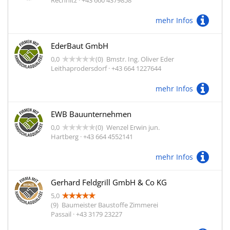
Rechnitz · +43 660 4379858
mehr Infos
EderBaut GmbH
0,0
(0)
Bmstr. Ing. Oliver Eder
Leithaprodersdorf · +43 664 1227644
mehr Infos
EWB Bauunternehmen
0,0
(0)
Wenzel Erwin jun.
Hartberg · +43 664 4552141
mehr Infos
Gerhard Feldgrill GmbH & Co KG
5,0
(9)
Baumeister Baustoffe Zimmerei
Passail · +43 3179 23227