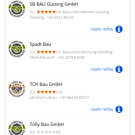
SB BAU Güssing GmbH
5,0
(4)
Bauunternehmen Güssing
Güssing · +43 3322 44232
mehr Infos
Spadt Bau
5,0
(1)
Bauunternehmung Mödling
Münchendorf · +43 2259 83095
mehr Infos
TCH Bau GmbH
5,0
(10)
Minihof-Liebau · +43 664 6530372
mehr Infos
Tölly Bau GmbH
0,0
(0)