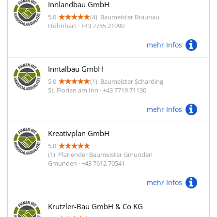
Innlandbau GmbH
5,0
(4)
Baumeister Braunau
Höhnhart · +43 7755 21090
mehr Infos
Inntalbau GmbH
5,0
(1)
Baumeister Schärding
St. Florian am Inn · +43 7719 71130
mehr Infos
Kreativplan GmbH
5,0
(1)
Planender Baumeister Gmunden
Gmunden · +43 7612 70541
mehr Infos
Krutzler-Bau GmbH & Co KG