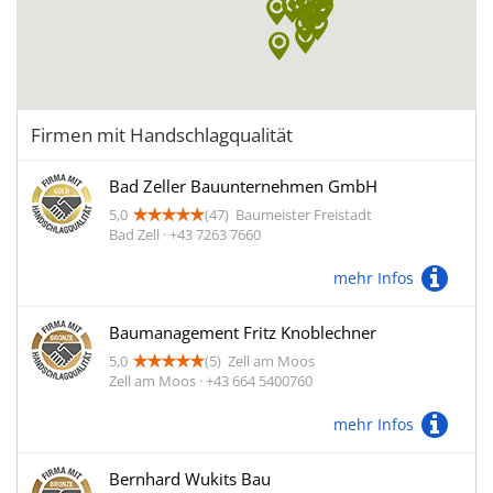
Firmen mit Handschlagqualität
Bad Zeller Bauunternehmen GmbH
5,0
(47)
Baumeister Freistadt
Bad Zell · +43 7263 7660
mehr Infos
Baumanagement Fritz Knoblechner
5,0
(5)
Zell am Moos
Zell am Moos · +43 664 5400760
mehr Infos
Bernhard Wukits Bau