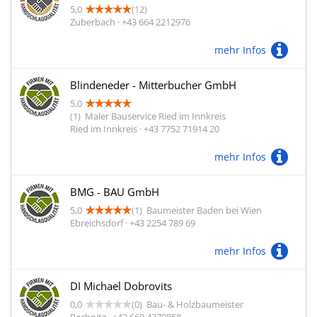
5,0
(12)
Zuberbach · +43 664 2212976
mehr Infos
Blindeneder - Mitterbucher GmbH
5,0
(1)
Maler Bauservice Ried im Innkreis
Ried im Innkreis · +43 7752 71914 20
mehr Infos
BMG - BAU GmbH
5,0
(1)
Baumeister Baden bei Wien
Ebreichsdorf · +43 2254 789 69
mehr Infos
DI Michael Dobrovits
0,0
(0)
Bau- & Holzbaumeister