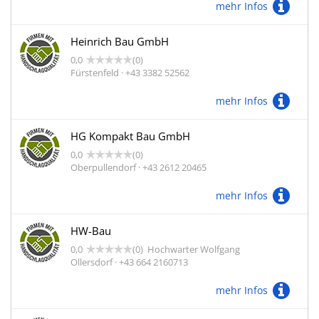
mehr Infos
Heinrich Bau GmbH
0,0
(0)
Fürstenfeld · +43 3382 52562
mehr Infos
HG Kompakt Bau GmbH
0,0
(0)
Oberpullendorf · +43 2612 20465
mehr Infos
HW-Bau
0,0
(0)
Hochwarter Wolfgang
Ollersdorf · +43 664 2160713
mehr Infos