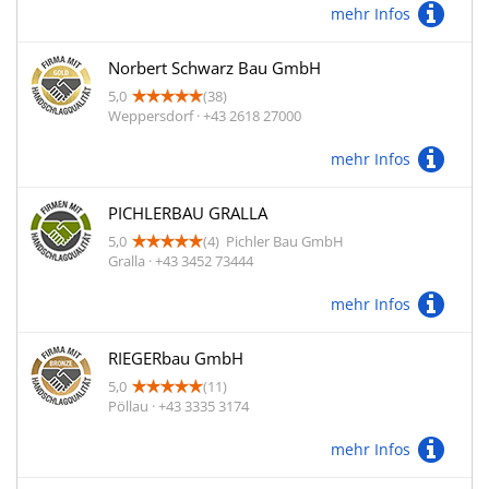
mehr Infos
Norbert Schwarz Bau GmbH
5,0
(38)
Weppersdorf · +43 2618 27000
mehr Infos
PICHLERBAU GRALLA
5,0
(4)
Pichler Bau GmbH
Gralla · +43 3452 73444
mehr Infos
RIEGERbau GmbH
5,0
(11)
Pöllau · +43 3335 3174
mehr Infos