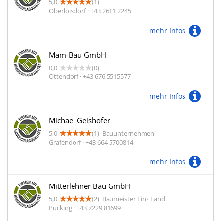
5,0
(1)
Oberloisdorf · +43 2611 2245
mehr Infos
Mam-Bau GmbH
0,0
(0)
Ottendorf · +43 676 5515577
mehr Infos
Michael Geishofer
5,0
(1)
Bauunternehmen
Grafendorf · +43 664 5700814
mehr Infos
Mitterlehner Bau GmbH
5,0
(2)
Baumeister Linz Land
Pucking · +43 7229 81699