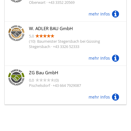
Oberwart · +43 3352 20569
mehr Infos
W. ADLER BAU GmbH
5,0
(10)
Baumeister Stegersbach bei Güssing
Stegersbach · +43 3326 52333
mehr Infos
ZG Bau GmbH
0,0
(0)
Pischelsdorf · +43 664 7929087
mehr Infos