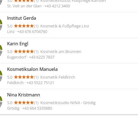
5,0
(1)
Kosmetikinstitut Fußpflege Kärnten
St. Veit an der Glan · +43 4212 3400
Institut Gerda
5,0
(1)
Kosmetik & Fußpflege Linz
Linz · +43 676 6704760
Karin Engl
5,0
(1)
Kosmetik am Brunnen
Eugendorf · +43 6225 7837
Kosmetiksalon Manuela
5,0
(1)
Kosmetik Feldkirch
Feldkirch · +43 5522 75121
Nina Kristmann
5,0
(1)
Kosmetikstudio NINA - Grödig
Grödig · +43 664 5335880