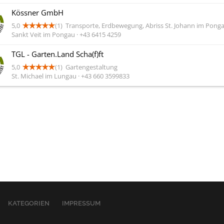
Kössner GmbH
5,0
(1)
Transporte, Erdbewegung, Abriss St. Johann im Pong
Sankt Veit im Pongau · +43 6415 4259
TGL - Garten.Land Scha(f)ft
5,0
(1)
Gartengestaltung
St. Michael im Lungau · +43 660 3599833
KATEGORIEN
IMPRESSUM