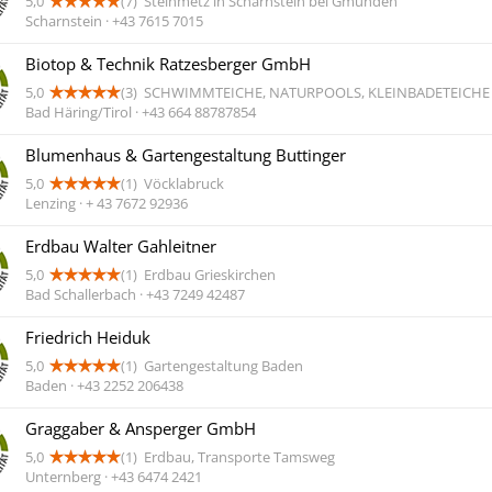
5,0
(7)
Steinmetz in Scharnstein bei Gmunden
Scharnstein · +43 7615 7015
Biotop & Technik Ratzesberger GmbH
5,0
(3)
SCHWIMMTEICHE, NATURPOOLS, KLEINBADETEICHE
Bad Häring/Tirol · +43 664 88787854
Blumenhaus & Gartengestaltung Buttinger
5,0
(1)
Vöcklabruck
Lenzing · + 43 7672 92936
Erdbau Walter Gahleitner
5,0
(1)
Erdbau Grieskirchen
Bad Schallerbach · +43 7249 42487
Friedrich Heiduk
5,0
(1)
Gartengestaltung Baden
Baden · +43 2252 206438
Graggaber & Ansperger GmbH
5,0
(1)
Erdbau, Transporte Tamsweg
Unternberg · +43 6474 2421