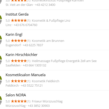
5,0
(1)
Kosmetikinstitut Fußpflege Kärnten
St. Veit an der Glan · +43 4212 3400
Institut Gerda
5,0
(1)
Kosmetik & Fußpflege Linz
Linz · +43 676 6704760
Karin Engl
5,0
(1)
Kosmetik am Brunnen
Eugendorf · +43 6225 7837
Karin Hirschbichler
5,0
(1)
Heilmassage Fußpflege Energetik Zell am See
Saalfelden · +43 664 1305132
Kosmetiksalon Manuela
5,0
(1)
Kosmetik Feldkirch
Feldkirch · +43 5522 75121
Salon NORA
5,0
(1)
Friseur Mürzzuschlag
Mürzzuschlag · +43 3852 30903