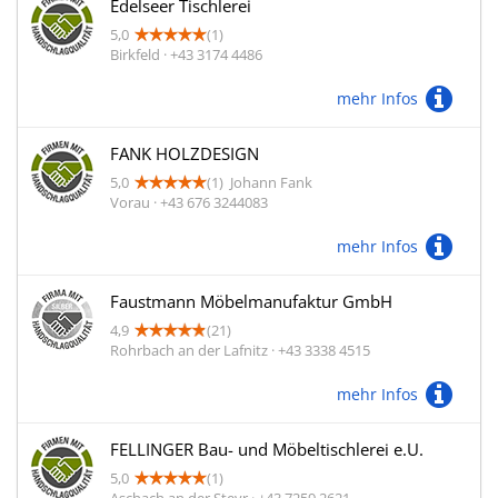
Edelseer Tischlerei
5,0
(1)
Birkfeld · +43 3174 4486
mehr Infos
FANK HOLZDESIGN
5,0
(1)
Johann Fank
Vorau · +43 676 3244083
mehr Infos
Faustmann Möbelmanufaktur GmbH
4,9
(21)
Rohrbach an der Lafnitz · +43 3338 4515
mehr Infos
FELLINGER Bau- und Möbeltischlerei e.U.
5,0
(1)