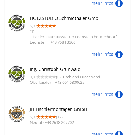
mehr Infos
HOLZSTUDIO Schmidthaler GmbH
5,0
(1)
Tischler Raumausstatter Leonstein bei Kirchdorf
Leonstein · +43 7584 3360
mehr Infos
Ing. Christoph Grünwald
0,0
(0)
Tischlerei-Drechslerei
Oberloisdorf · +43 664 5300625
mehr Infos
JH Tischlermontagen GmbH
5,0
(12)
Neutal · +43 2618 207702
mehr Infos