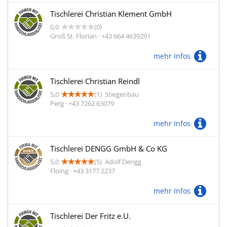
Tischlerei Christian Klement GmbH
0,0
(0)
Groß St. Florian · +43 664 4639291
mehr Infos
Tischlerei Christian Reindl
5,0
(1)
Stiegenbau
Perg · +43 7262 63079
mehr Infos
Tischlerei DENGG GmbH & Co KG
5,0
(5)
Adolf Dengg
Floing · +43 3177 2237
mehr Infos
Tischlerei Der Fritz e.U.