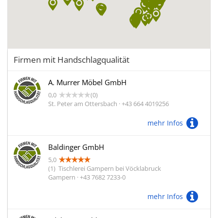
Firmen mit Handschlagqualität
A. Murrer Möbel GmbH
0,0
(0)
St. Peter am Ottersbach · +43 664 4019256
mehr Infos
Baldinger GmbH
5,0
(1)
Tischlerei Gampern bei Vöcklabruck
Gampern · +43 7682 7233-0
mehr Infos