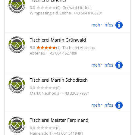
0,0
(0)
Gerhard Lindner
Wimpassing a.d. Leitha · +43 664 9103201
mehr Infos
Tischlerei Martin Grünwald
5,0
(1)
Tischlerei Abtenau
Abtenau · +43 664 4627409
mehr Infos
Tischlerei Martin Schoditsch
0,0
(0)
Markt Neuhodis · + 43 3363 79371
mehr Infos
Tischlerei Meister Ferdinand
0,0
(0)
Hainersdorf · +43 664 5119491