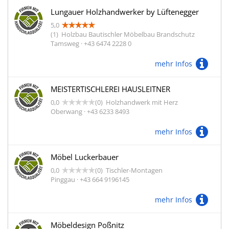
Lungauer Holzhandwerker by Lüftenegger
5,0
(1)
Holzbau Bautischler Möbelbau Brandschutz
Tamsweg · +43 6474 2228 0
mehr Infos
MEISTERTISCHLEREI HAUSLEITNER
0,0
(0)
Holzhandwerk mit Herz
Oberwang · +43 6233 8493
mehr Infos
Möbel Luckerbauer
0,0
(0)
Tischler-Montagen
Pinggau · +43 664 9196145
mehr Infos
Möbeldesign Poßnitz