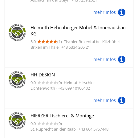
Aschach an der Steyr · +43 7259 2621
mehr Infos
Helmuth Hehenberger Möbel & Innenausbau
KG
5,0
(1)
Tischler Brixental bei Kitzbühel
Brixen im Thale · +43 5334 205 21
mehr Infos
HH DESIGN
0,0
(0)
Helmut Hirschler
Lichtenwörth · +43 699 10106402
mehr Infos
HIERZER Tischlerei & Montage
0,0
(0)
St. Ruprecht an der Raab · +43 664 5757448