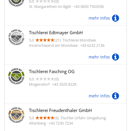
0,0
(0)
St. Margarethen im Bgld · +43 0650 7502936
mehr Infos
Tischlerei Edtmayer GmbH
5,0
(21)
Tischlerei Mondsee
Innerschwand am Mondsee · +43 6232 2136
mehr Infos
Tischlerei Fasching OG
0,0
(0)
Mogersdorf · +43 3325 8228
mehr Infos
Tischlerei Freudenthaler GmbH
5,0
(6)
Tischler Urfahr Umgebung
Altenberg · +43 7230 7234