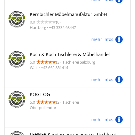
Kernbichler Möbelmanufaktur GmbH
0,0
(0)
Hartberg · +43 3332 63447
mehr Infos
Koch & Koch Tischlerei & Möbelhandel
5,0
(3)
Tischlerei Salzburg
Wals · +43 662 851414
mehr Infos
KOGL OG
5,0
(2)
Tischlerei
Oberpullendorf ·
mehr Infos
LEHNER Karniesenerzeugung u. Tischlerei