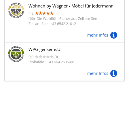
Wohnen by Wagner - Möbel für Jedermann
4,9
(66)
Die Wohlfühl Planer aus Zell am See
Zell am See · +43 6542 21012
mehr Infos
WPG genser e.U.
0,0
(0)
Pinkafeld · +43 664 2535991
mehr Infos