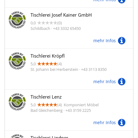
Tischlerei Josef Kainer GmbH
0,0
(0)
Schildbach · +43 3332 65450
mehr Infos
Tischlerei Kröpfl
5,0
(4)
St. Johann bei Herberstein · +43 3113 8350
mehr Infos
Tischlerei Lenz
5,0
(4)
Komponiert Möbel
Bad Gleichenberg · +43 3159 2225
mehr Infos
Tischlerei Lindner