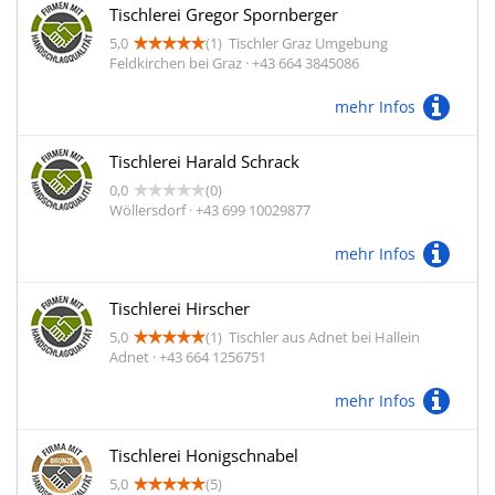
Tischlerei Gregor Spornberger
5,0
(1)
Tischler Graz Umgebung
Feldkirchen bei Graz · +43 664 3845086
mehr Infos
Tischlerei Harald Schrack
0,0
(0)
Wöllersdorf · +43 699 10029877
mehr Infos
Tischlerei Hirscher
5,0
(1)
Tischler aus Adnet bei Hallein
Adnet · +43 664 1256751
mehr Infos
Tischlerei Honigschnabel
5,0
(5)