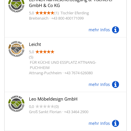
GmbH & Co KG
5,0
(1)
Tischler Eferding
Breitenaich · +43 800 400171099
mehr Infos
Leicht
5,0
(5)
FÜR KÜCHE UND ESSPLATZ ATTNANG-
PUCHHEIM
Attnang-Puchheim · +43 7674 626080
mehr Infos
Leo Möbeldesign GmbH
0,0
(0)
Groß Sankt Florian · +43 3464 2900
mehr Infos