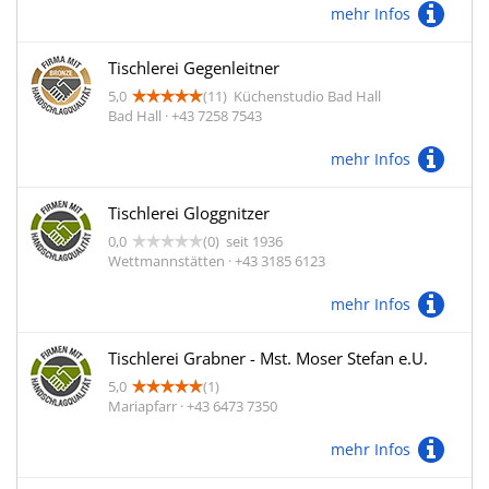
mehr Infos
Tischlerei Gegenleitner
5,0
(11)
Küchenstudio Bad Hall
Bad Hall · +43 7258 7543
mehr Infos
Tischlerei Gloggnitzer
0,0
(0)
seit 1936
Wettmannstätten · +43 3185 6123
mehr Infos
Tischlerei Grabner - Mst. Moser Stefan e.U.
5,0
(1)
Mariapfarr · +43 6473 7350
mehr Infos