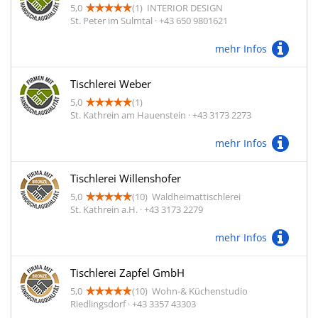
5,0
(1)
INTERIOR DESIGN
St. Peter im Sulmtal · +43 650 9801621
mehr Infos
Tischlerei Weber
5,0
(1)
St. Kathrein am Hauenstein · +43 3173 2273
mehr Infos
Tischlerei Willenshofer
5,0
(10)
Waldheimattischlerei
St. Kathrein a.H. · +43 3173 2279
mehr Infos
Tischlerei Zapfel GmbH
5,0
(10)
Wohn-& Küchenstudio
Riedlingsdorf · +43 3357 43303