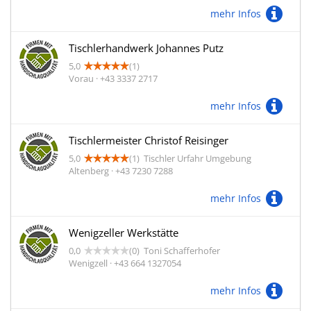
mehr Infos
Tischlerhandwerk Johannes Putz
5,0
(1)
Vorau · +43 3337 2717
mehr Infos
Tischlermeister Christof Reisinger
5,0
(1)
Tischler Urfahr Umgebung
Altenberg · +43 7230 7288
mehr Infos
Wenigzeller Werkstätte
0,0
(0)
Toni Schafferhofer
Wenigzell · +43 664 1327054
mehr Infos