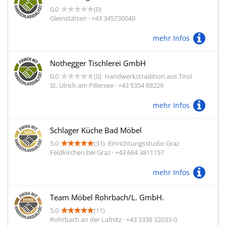
0,0
(0)
Gleinstätten · +43 345730040
mehr Infos
Nothegger Tischlerei GmbH
0,0
(0)
Handwerkstradition aus Tirol
St. Ulrich am Pillersee · +43 5354 88229
mehr Infos
Schlager Küche Bad Möbel
5,0
(31)
Einrichtungsstudio Graz
Feldkirchen bei Graz · +43 664 3811157
mehr Infos
Team Möbel Rohrbach/L. GmbH.
5,0
(11)
Rohrbach an der Lafnitz · +43 3338 32033-0