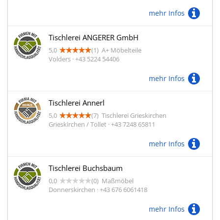
mehr Infos
Tischlerei ANGERER GmbH
5,0
(1)
A+ Möbelteile
Volders · +43 5224 54406
mehr Infos
Tischlerei Annerl
5,0
(7)
Tischlerei Grieskirchen
Grieskirchen / Tollet · +43 7248 65811
mehr Infos
Tischlerei Buchsbaum
0,0
(0)
Maßmöbel
Donnerskirchen · +43 676 6061418
mehr Infos