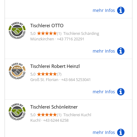
mehr Infos
Tischlerei OTTO
5,0
(1)
Tischlerei Schärding
Münzkirchen · +43 7716 20291
mehr Infos
Tischlerei Robert Heinzl
5,0
(7)
Groß St. Florian · +43 664 5253041
mehr Infos
Tischlerei Schönleitner
5,0
(1)
Tischlerei Kuchl
Kuchl · +43 6244 6258
mehr Infos