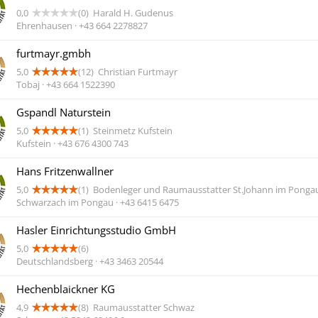
0,0
(0)
Harald H. Gudenus
Ehrenhausen · +43 664 2278827
furtmayr.gmbh
5,0
(12)
Christian Furtmayr
Tobaj · +43 664 1522390
Gspandl Naturstein
5,0
(1)
Steinmetz Kufstein
Kufstein · +43 676 4300 743
Hans Fritzenwallner
5,0
(1)
Bodenleger und Raumausstatter St.Johann im Ponga
Schwarzach im Pongau · +43 6415 6475
Hasler Einrichtungsstudio GmbH
5,0
(6)
Deutschlandsberg · +43 3463 20544
Hechenblaickner KG
4,9
(8)
Raumausstatter Schwaz