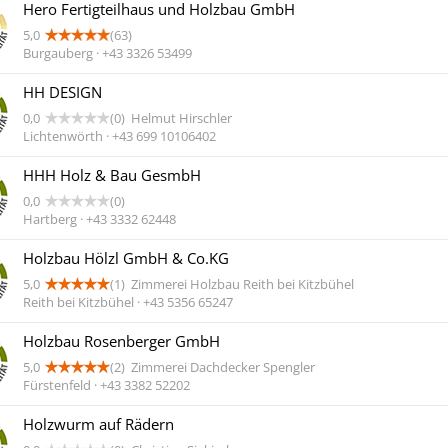
Hero Fertigteilhaus und Holzbau GmbH
5,0
(63)
Burgauberg · +43 3326 53499
HH DESIGN
0,0
(0)
Helmut Hirschler
Lichtenwörth · +43 699 10106402
HHH Holz & Bau GesmbH
0,0
(0)
Hartberg · +43 3332 62448
Holzbau Hölzl GmbH & Co.KG
5,0
(1)
Zimmerei Holzbau Reith bei Kitzbühel
Reith bei Kitzbühel · +43 5356 65247
Holzbau Rosenberger GmbH
5,0
(2)
Zimmerei Dachdecker Spengler
Fürstenfeld · +43 3382 52202
Holzwurm auf Rädern