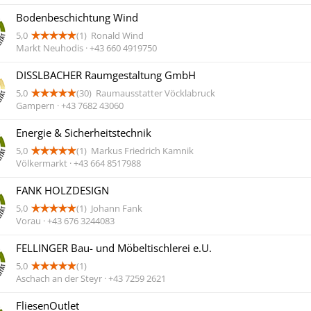
Bodenbeschichtung Wind
5,0
(1)
Ronald Wind
Markt Neuhodis · +43 660 4919750
DISSLBACHER Raumgestaltung GmbH
5,0
(30)
Raumausstatter Vöcklabruck
Gampern · +43 7682 43060
Energie & Sicherheitstechnik
5,0
(1)
Markus Friedrich Kamnik
Völkermarkt · +43 664 8517988
FANK HOLZDESIGN
5,0
(1)
Johann Fank
Vorau · +43 676 3244083
FELLINGER Bau- und Möbeltischlerei e.U.
5,0
(1)
Aschach an der Steyr · +43 7259 2621
FliesenOutlet