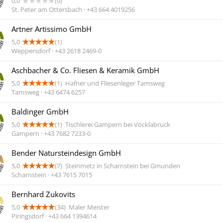
0,0
(0)
St. Peter am Ottersbach · +43 664 4019256
Artner Artissimo GmbH
5,0
(1)
Weppersdorf · +43 2618 2469-0
Aschbacher & Co. Fliesen & Keramik GmbH
5,0
(1)
Hafner und Fliesenleger Tamsweg
Tamsweg · +43 6474 6257
Baldinger GmbH
5,0
(1)
Tischlerei Gampern bei Vöcklabruck
Gampern · +43 7682 7233-0
Bender Natursteindesign GmbH
5,0
(7)
Steinmetz in Scharnstein bei Gmunden
Scharnstein · +43 7615 7015
Bernhard Zukovits
5,0
(34)
Maler Meister
Piringsdorf · +43 664 1394614