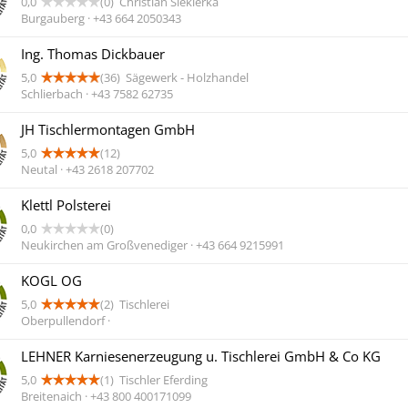
0,0
(0)
Christian Siekierka
Burgauberg · +43 664 2050343
Ing. Thomas Dickbauer
5,0
(36)
Sägewerk - Holzhandel
Schlierbach · +43 7582 62735
JH Tischlermontagen GmbH
5,0
(12)
Neutal · +43 2618 207702
Klettl Polsterei
0,0
(0)
Neukirchen am Großvenediger · +43 664 9215991
KOGL OG
5,0
(2)
Tischlerei
Oberpullendorf ·
LEHNER Karniesenerzeugung u. Tischlerei GmbH & Co KG
5,0
(1)
Tischler Eferding
Breitenaich · +43 800 400171099