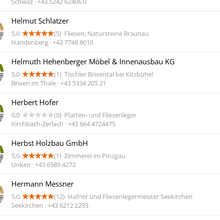
Schwaz · +43 5242 62406 0
Helmut Schlatzer
5,0
(5)
Fliesen, Natursteine Braunau
Handenberg · +43 7748 8010
Helmuth Hehenberger Möbel & Innenausbau KG
5,0
(1)
Tischler Brixental bei Kitzbühel
Brixen im Thale · +43 5334 205 21
Herbert Hofer
0,0
(0)
Platten- und Fliesenleger
Kirchbach-Zerlach · +43 664 4724475
Herbst Holzbau GmbH
5,0
(1)
Zimmerei im Pinzgau
Unken · +43 6589 4272
Hermann Messner
5,0
(12)
Hafner und Fliesenlegermeister Seekirchen
Seekirchen · +43 6212 2293