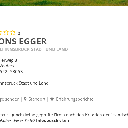
(0)
ONS EGGER
EI INNSBRUCK STADT UND LAND
lerweg 8
Volders
522453053
Innsbruck Stadt und Land
ge senden
|
Standort
|
Erfahrungsberichte
ma ist (noch) keine geprüfte Firma nach den Kriterien der "Handsch
Inhaber dieser Seite?
Infos zuschicken