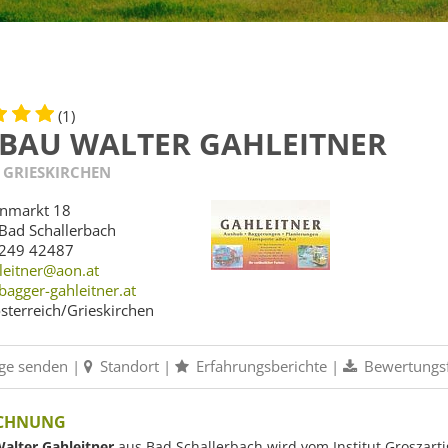
(1)
BAU WALTER GAHLEITNER
 GRIESKIRCHEN
enmarkt 18
Bad Schallerbach
249 42487
leitner@aon.at
agger-gahleitner.at
terreich/Grieskirchen
ge senden
|
Standort
|
Erfahrungsberichte
|
Bewertungs
ICHNUNG
alter Gahleitner
aus Bad Schallerbach wird vom Institut Groszartig