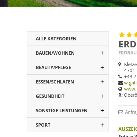
ALLE KATEGORIEN
ERD
ERDBAU
BAUEN/WOHNEN
Kletz
BEAUTY/PFLEGE
4701 
+43 7
ESSEN/SCHLAFEN
w.gah
www.b
R:
Oberös
GESUNDHEIT
SONSTIGE LEISTUNGEN
Anfra
SPORT
AUSZE
Erdbau W