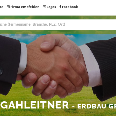
te
Firma empfehlen
Logos
Facebook
 GAHLEITNER
- ERDBAU G