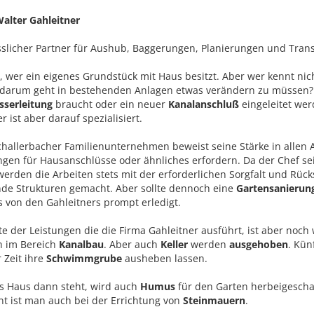
alter Gahleitner
ässlicher Partner für Aushub, Baggerungen, Planierungen und Transp
h, wer ein eigenes Grundstück mit Haus besitzt. Aber wer kennt nich
darum geht in bestehenden Anlagen etwas verändern zu müssen? 
sserleitung
braucht oder ein neuer
Kanalanschluß
eingeleitet wer
r ist aber darauf spezialisiert.
challerbacher Familienunternehmen beweist seine Stärke in allen A
gen für Hausanschlüsse oder ähnliches erfordern. Da der Chef se
 werden die Arbeiten stets mit der erforderlichen Sorgfalt und Rüc
de Strukturen gemacht. Aber sollte dennoch eine
Gartensanieru
s von den Gahleitners prompt erledigt.
te der Leistungen die die Firma Gahleitner ausführt, ist aber noch 
ch im Bereich
Kanalbau
. Aber auch
Keller
werden
ausgehoben
. Kün
 Zeit ihre
Schwimmgrube
ausheben lassen.
 Haus dann steht, wird auch
Humus
für den Garten herbeigescha
t ist man auch bei der Errichtung von
Steinmauern
.