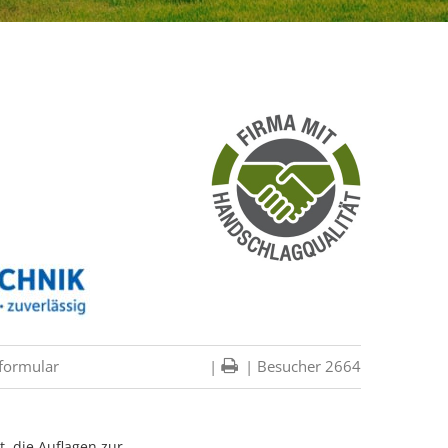
formular
|
| Besucher 2664
t, die Auflagen zur