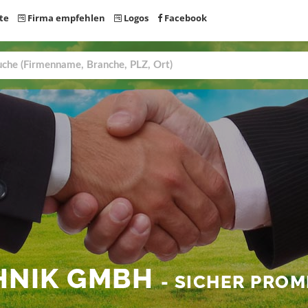
te
Firma empfehlen
Logos
Facebook
HNIK GMBH
- SICHER PRO