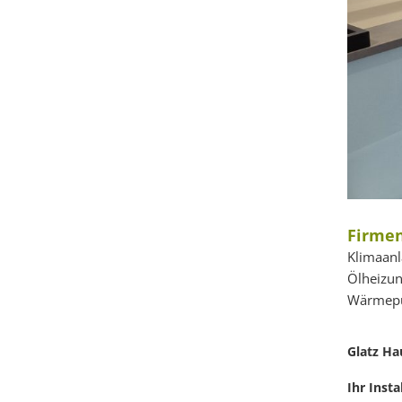
Firmen
Klimaanl
Ölheizun
Wärmepum
Glatz H
Ihr Inst