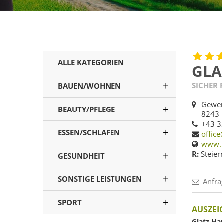
ALLE KATEGORIEN
GLA
SICHER
BAUEN/WOHNEN
Gewer
BEAUTY/PFLEGE
8243 
+43 3
ESSEN/SCHLAFEN
office
www.h
R:
Steier
GESUNDHEIT
SONSTIGE LEISTUNGEN
Anfra
SPORT
AUSZE
Glatz H