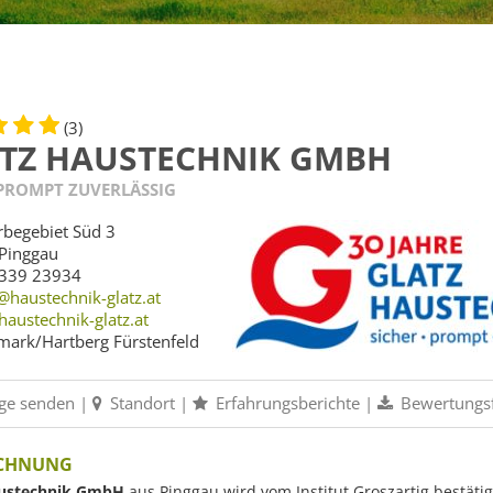
(3)
TZ HAUSTECHNIK GMBH
 PROMPT ZUVERLÄSSIG
begebiet Süd 3
Pinggau
339 23934
@haustechnik-glatz.at
austechnik-glatz.at
mark/Hartberg Fürstenfeld
ge senden
|
Standort
|
Erfahrungsberichte
|
Bewertungs
ICHNUNG
austechnik GmbH
aus Pinggau wird vom Institut Groszartig bestätig