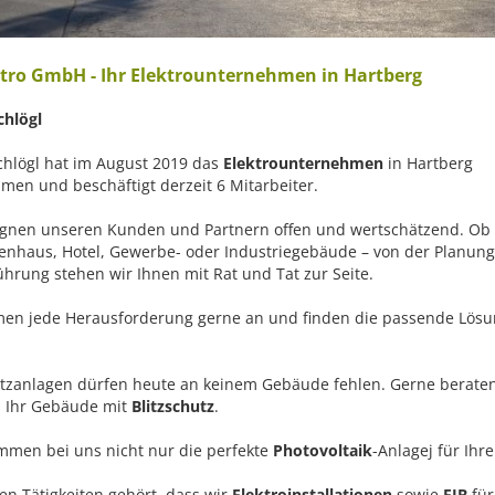
tro GmbH - Ihr Elektrounternehmen in Hartberg
chlögl
chlögl hat im August 2019 das
Elektrounternehmen
in Hartberg
en und beschäftigt derzeit 6 Mitarbeiter.
gnen unseren Kunden und Partnern offen und wertschätzend. Ob
ienhaus, Hotel, Gewerbe- oder Industriegebäude – von der Planung
ührung stehen wir Ihnen mit Rat und Tat zur Seite.
en jede Herausforderung gerne an und finden die passende Lös
utzanlagen dürfen heute an keinem Gebäude fehlen. Gerne beraten 
 Ihr Gebäude mit
Blitzschutz
.
mmen bei uns nicht nur die perfekte
Photovoltaik
-Anlagej für Ih
en Tätigkeiten gehört, dass wir
Elektroinstallationen
sowie
EIB
für