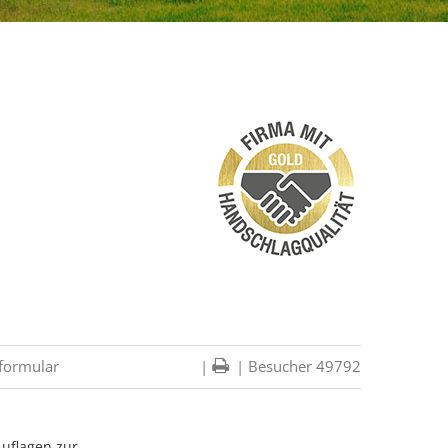
formular
|
| Besucher 49792
Auflagen zur