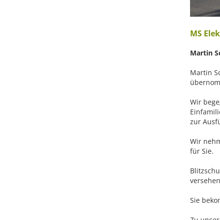
MS Elek
Martin S
Martin S
übernomm
Wir bege
Einfamil
zur Ausf
Wir nehm
für Sie.
Blitzsch
versehen
Sie beko
Zu unser