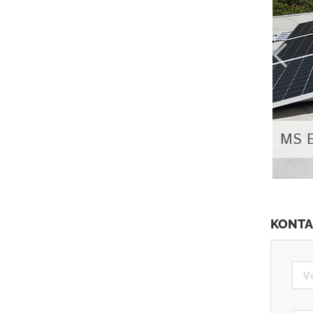
MS Elektro GmbH Martin Schlögl
KONT