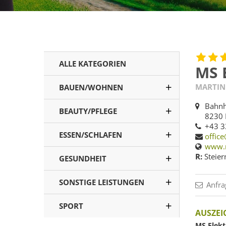
ALLE KATEGORIEN
MS 
MARTIN
BAUEN/WOHNEN
Bahnh
BEAUTY/PFLEGE
8230 
+43 3
ESSEN/SCHLAFEN
offic
www.m
R:
Steier
GESUNDHEIT
SONSTIGE LEISTUNGEN
Anfra
SPORT
AUSZE
MS Elek