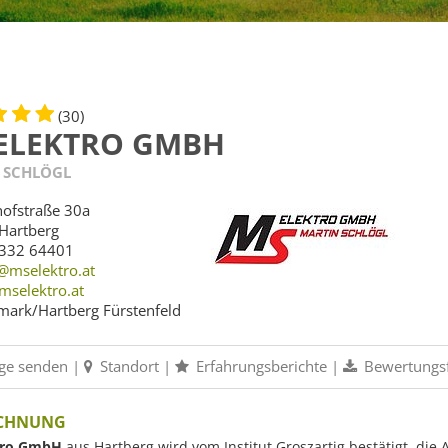
(30)
ELEKTRO GMBH
 SCHLÖGL
ofstraße 30a
Hartberg
332 64401
e@mselektro.at
selektro.at
mark/Hartberg Fürstenfeld
ge senden
|
Standort
|
Erfahrungsberichte
|
Bewertungs
ICHNUNG
tro GmbH
aus Hartberg wird vom Institut Groszartig bestätigt, die 