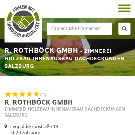
R. ROTHBÖCK GMBH
- ZIMMEREI
HOLZBAU INNENAUSBAU DACHDECKUNGEN
SALZBURG
(1)
R. ROTHBÖCK GMBH
ZIMMEREI HOLZBAU INNENAUSBAU DACHDECKUNGEN
SALZBURG
Leopoldskronstraße 19
5020 Salzburg