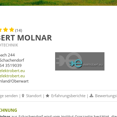
(14)
ERT MOLNAR
OTECHNIK
ach 244
Schachendorf
64 3519039
elektrobert.eu
lektrobert.eu
nland/Oberwart
ge senden
|
Standort
|
Erfahrungsberichte
|
Bewertungs
ICHNUNG
Molnar
aus Schachendorf wird vom Institut Groszartig bestätigt, die