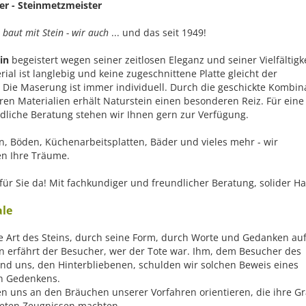
ter - Steinmetzmeister
 baut mit Stein - wir auch
... und das seit 1949!
ein
begeistert wegen seiner zeitlosen Eleganz und seiner Vielfältigke
ial ist langlebig und keine zugeschnittene Platte gleicht der
 Die Maserung ist immer individuell. Durch die geschickte Kombin
ren Materialien erhält Naturstein einen besonderen Reiz. Für eine
dliche Beratung stehen wir Ihnen gern zur Verfügung.
n, Böden, Küchenarbeitsplatten, Bäder und vieles mehr - wir
ren Ihre Träume.
für Sie da! Mit fachkundiger und freundlicher Beratung, solider Han
le
e Art des Steins, durch seine Form, durch Worte und Gedanken au
n erfährt der Besucher, wer der Tote war. Ihm, dem Besucher des
nd uns, den Hinterbliebenen, schulden wir solchen Beweis eines
n Gedenkens.
ten uns an den Bräuchen unserer Vorfahren orientieren, die ihre G
eten Zeugnissen machten.