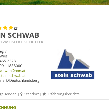
(2)
IN SCHWAB
TZMEISTER ILSE HUTTER
eg 7
Wies
465 2328
99 11888000
-schwab@aon.at
tein-schwab.at
mark/Deutschlandsberg
ge senden
|
Standort
|
Erfahrungsberichte
ICHNUNG