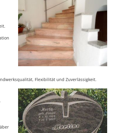
it.
ation
dwerksqualität, Flexibilität und Zuverlässigkeit.
f
räber