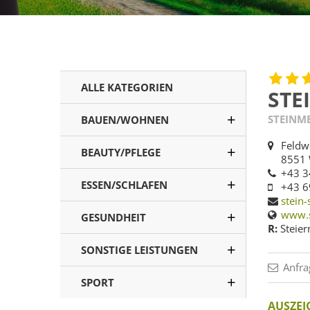
ALLE KATEGORIEN
STE
STEINME
BAUEN/WOHNEN
Feldw
BEAUTY/PFLEGE
8551 
+43 3
ESSEN/SCHLAFEN
+43 6
stein
www.s
GESUNDHEIT
R:
Steier
SONSTIGE LEISTUNGEN
Anfra
SPORT
AUSZE