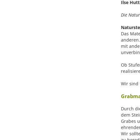
Ilse Hut
Die Natur
Naturst
Das Mater
anderen.
mit ande
unverbin
Ob Stufe
realisie
Wir sind 
Grabma
Durch di
dem Stei
Grabes u
ehrende
Wir soll
zu bered