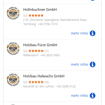
Hollnbuchner GmbH
5,0
(13)
Zimmerei, Spenglerei, Dachdeckerei Steyr
Ternberg · +43 7256 7210
mehr Infos
Holzbau Fürst GmbH
5,0
(11)
Willersdorf · +43 3353 7665
mehr Infos
Holzbau Halwachs GmbH
5,0
(10)
Neustift an der Lafnitz · +43 3338 2122
mehr Infos