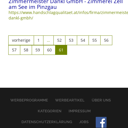
Zimmermeister Dankl GmbH - Zimmerei Zell
am See im Pinzgau
https://www.handschlagqualitaet.at/infos/firma/zimmermeiste
dankl-gmbh/
vorherige
1
…
52
53
54
55
56
57
58
59
60
61
WERBEPROGRAMME
WERBEARTIKEL
ÜBER UNS
KATEGORIEN
IMPRESSUM
DATENSCHUTZERKLÄRUNG
JOBS