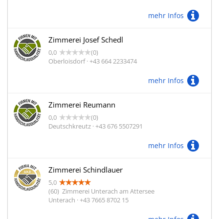
mehr Infos
Zimmerei Josef Schedl
0,0
(0)
Oberloisdorf · +43 664 2233474
mehr Infos
Zimmerei Reumann
0,0
(0)
Deutschkreutz · +43 676 5507291
mehr Infos
Zimmerei Schindlauer
5,0
(60)
Zimmerei Unterach am Attersee
Unterach · +43 7665 8702 15