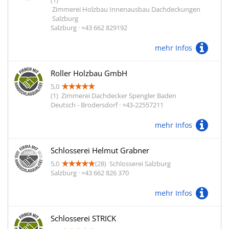
(1)
Zimmerei Holzbau Innenausbau Dachdeckungen
Salzburg
Salzburg · +43 662 829192
mehr Infos
Roller Holzbau GmbH
5,0
(1)
Zimmerei Dachdecker Spengler Baden
Deutsch - Brodersdorf · +43-22557211
mehr Infos
Schlosserei Helmut Grabner
5,0
(28)
Schlosserei Salzburg
Salzburg · +43 662 826 370
mehr Infos
Schlosserei STRICK