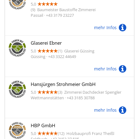
5,0
(9)
Baumeister Baustoffe Zimmerei
Passail · +43 3179 23227
mehr Infos
Glaserei Ebner
5,0
(1)
Glaserei Güssing
Güssing · +43 3322 44649
mehr Infos
Hansjürgen Strohmeier GmbH
5,0
(3)
Zimmerei Dachdecker Spengler
Wettmannstätten · +43 3185 30788
mehr Infos
HBP GmbH
5,0
(12)
Holzbauprofi Franz Theißl