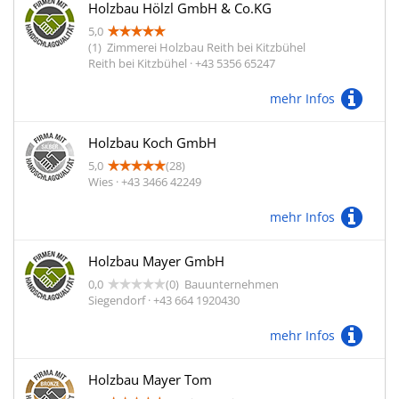
Holzbau Hölzl GmbH & Co.KG
5,0
(1)
Zimmerei Holzbau Reith bei Kitzbühel
Reith bei Kitzbühel · +43 5356 65247
mehr Infos
Holzbau Koch GmbH
5,0
(28)
Wies · +43 3466 42249
mehr Infos
Holzbau Mayer GmbH
0,0
(0)
Bauunternehmen
Siegendorf · +43 664 1920430
mehr Infos
Holzbau Mayer Tom