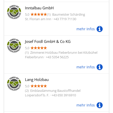
Inntalbau GmbH
5,0
(1)
Baumeister Schärding
St. Florian am Inn · +43 7719 71130
mehr Infos
Josef Foidl GmbH & Co KG
5,0
(1)
Zimmerei Holzbau Fieberbrunn bei Kitzbühel
Fieberbrunn · +43 5354 56225
mehr Infos
Lang Holzbau
5,0
(2)
Einblasdämmung Baustoffhandel
Loipersdorf b. F. · +43 650 3916910
mehr Infos