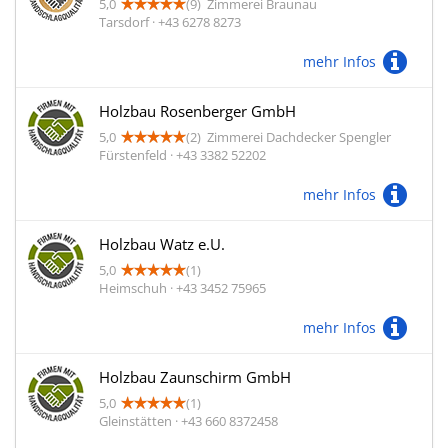
5,0
(9)
Zimmerei Braunau
Tarsdorf · +43 6278 8273
mehr Infos
Holzbau Rosenberger GmbH
5,0
(2)
Zimmerei Dachdecker Spengler
Fürstenfeld · +43 3382 52202
mehr Infos
Holzbau Watz e.U.
5,0
(1)
Heimschuh · +43 3452 75965
mehr Infos
Holzbau Zaunschirm GmbH
5,0
(1)
Gleinstätten · +43 660 8372458