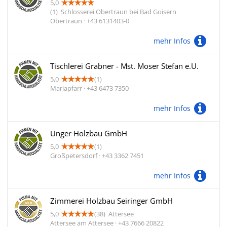
5,0
(1)
Schlosserei Obertraun bei Bad Goisern
Obertraun · +43 6131403-0
mehr Infos
Tischlerei Grabner - Mst. Moser Stefan e.U.
5,0
(1)
Mariapfarr · +43 6473 7350
mehr Infos
Unger Holzbau GmbH
5,0
(1)
Großpetersdorf · +43 3362 7451
mehr Infos
Zimmerei Holzbau Seiringer GmbH
5,0
(38)
Attersee
Attersee am Attersee · +43 7666 20822