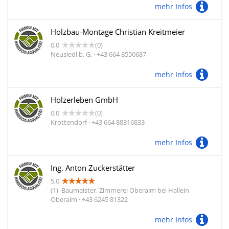
mehr Infos
Holzbau-Montage Christian Kreitmeier
0,0
(0)
Neusiedl b. G. · +43 664 8550687
mehr Infos
Holzerleben GmbH
0,0
(0)
Krottendorf · +43 664 88316833
mehr Infos
Ing. Anton Zuckerstätter
5,0
(1)
Baumeister, Zimmerei Oberalm bei Hallein
Oberalm · +43 6245 81322
mehr Infos