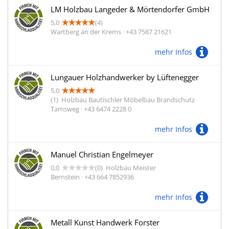
LM Holzbau Langeder & Mörtendorfer GmbH
5,0
(4)
Wartberg an der Krems · +43 7587 21621
mehr Infos
Lungauer Holzhandwerker by Lüftenegger
5,0
(1)
Holzbau Bautischler Möbelbau Brandschutz
Tamsweg · +43 6474 2228 0
mehr Infos
Manuel Christian Engelmeyer
0,0
(0)
Holzbau Meister
Bernstein · +43 664 7852936
mehr Infos
Metall Kunst Handwerk Forster