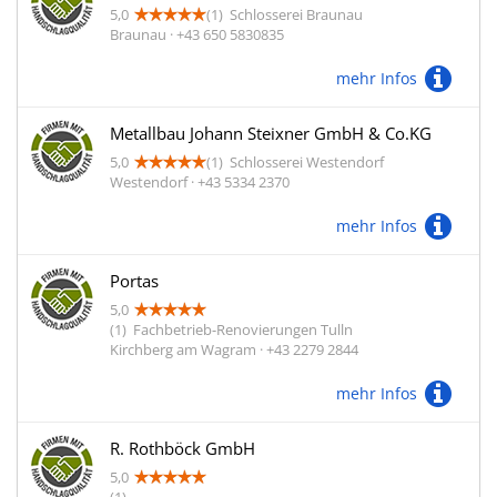
5,0
(1)
Schlosserei Braunau
Braunau · +43 650 5830835
mehr Infos
Metallbau Johann Steixner GmbH & Co.KG
5,0
(1)
Schlosserei Westendorf
Westendorf · +43 5334 2370
mehr Infos
Portas
5,0
(1)
Fachbetrieb-Renovierungen Tulln
Kirchberg am Wagram · +43 2279 2844
mehr Infos
R. Rothböck GmbH
5,0